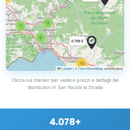
9
7
6
0.799 €
13
2
Leaflet
|
©
OpenStreetMap
contributors
Clicca sui marker per vedere prezzi e dettagli dei
distributori in San Nicola la Strada
4.078+