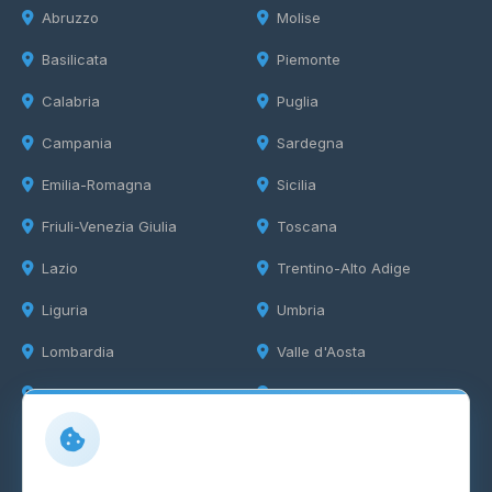
Abruzzo
Molise
Basilicata
Piemonte
Calabria
Puglia
Campania
Sardegna
Emilia-Romagna
Sicilia
Friuli-Venezia Giulia
Toscana
Lazio
Trentino-Alto Adige
Liguria
Umbria
Lombardia
Valle d'Aosta
Marche
Veneto
Info