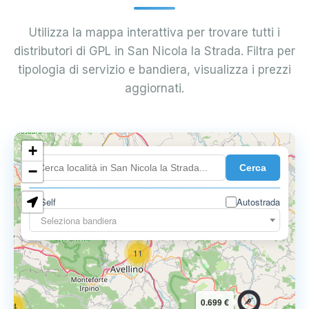
Utilizza la mappa interattiva per trovare tutti i
distributori di GPL in San Nicola la Strada. Filtra per
tipologia di servizio e bandiera, visualizza i prezzi
aggiornati.
6
+
0.699 €
Cerca
−
3
1
7
Self
Autostrada
Seleziona bandiera
11
0.699 €
14