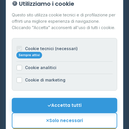
🍪 Utilizziamo i cookie
Cos'è il GPL
Questo sito utilizza cookie tecnici e di profilazione per
FAQ
offrirti una migliore esperienza di navigazione.
Contatti
Cliccando "Accetta" acconsenti all'uso di tutti i cookie.
Per gestori
Informazioni legali
Cookie tecnici (necessari)
Sempre attivi
Privacy Policy
Cookie analitici
Cookie Policy
Preferenze Cookie
Cookie di marketing
Mappa del sito
Contattaci
Accetta tutti
info@distributori-gpl.it
Solo necessari