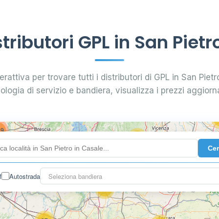
2
10
3
ributori GPL in San Pietr
0.789 €
16
rattiva per trovare tutti i distributori di GPL in San Pietr
7
0.885 €
28
pologia di servizio e bandiera, visualizza i prezzi aggiorna
5
29
73
119
Ce
142
f
Autostrada
Seleziona bandiera
7
60