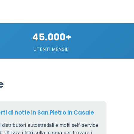
29
20
0.799 €
24
45.000+
0.779 €
38
UTENTI MENSILI
64
7
32
e
161
14
80
16
18
rti di notte in San Pietro in Casale
40
 distributori autostradali e molti self-service
6
 Utilizza i filtri sulla mappa per trovare i