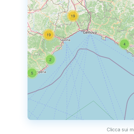
19
50
19
4
2
5
Clicca sui m