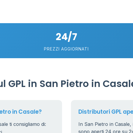
11
26
10
2
24/7
8
25
PREZZI AGGIORNATI
17
 GPL in San Pietro in Casal
etro in Casale?
Distributori GPL ape
ale ti consigliamo di:
In San Pietro in Casale, i
sono aperti 24 ore su 24.
i