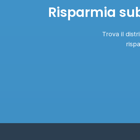
Risparmia subi
Trova il dist
risp