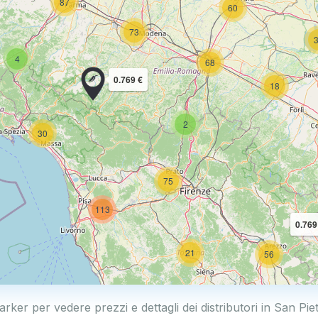
87
60
73
4
68
0.769 €
18
2
30
75
113
0.769
21
56
arker per vedere prezzi e dettagli dei distributori in San Pie