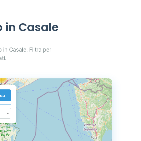
2
o in Casale
33
o in Casale. Filtra per
83
ti.
2
72
rca