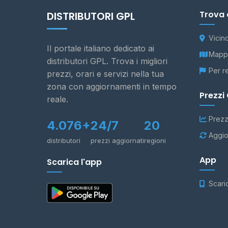
Trova 
DISTRIBUTORI GPL
Vicin
Il portale italiano dedicato ai
Mappa
distributori GPL. Trova i migliori
Per r
prezzi, orari e servizi nella tua
zona con aggiornamenti in tempo
Prezzi
reale.
Prezz
4.076+
24/7
20
Aggio
distributori
prezzi aggiornati
regioni
App
Scarica l'app
Scari