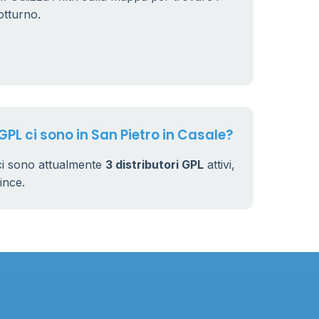
otturno.
230
GPL ci sono in San Pietro in Casale?
 ci sono attualmente
3 distributori GPL
attivi,
vince.