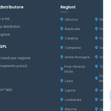
distributore
Regioni
o a me
Abruzzo
Molise
 distributori
Basilicata
Piemon
egione
Calabria
Puglia
 GPL
Campania
Sardeg
Emilia-Romagna
Sicilia
i medi per regione
rnamento prezzi
Friuli-Venezia
Tosca
Giulia
Trentin
Lazio
Adige
ca l'app
Liguria
Umbria
Lombardia
Valle d
Marche
Veneto