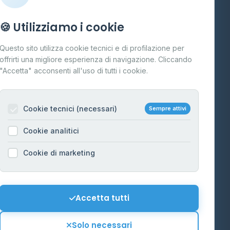
Info
🍪 Utilizziamo i cookie
Cos'è il GPL
Questo sito utilizza cookie tecnici e di profilazione per
FAQ
offrirti una migliore esperienza di navigazione. Cliccando
te
"Accetta" acconsenti all'uso di tutti i cookie.
Contatti
Per gestori
na
Cookie tecnici (necessari)
Sempre attivi
Informazioni legali
Cookie analitici
Privacy Policy
na
Cookie di marketing
Cookie Policy
o-Alto
Preferenze Cookie
Mappa del sito
Accetta tutti
'Aosta
Contattaci
Solo necessari