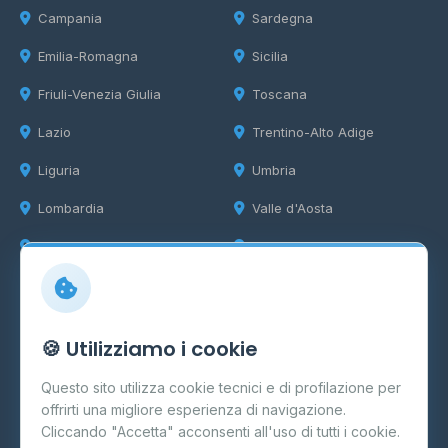
Campania
Sardegna
Emilia-Romagna
Sicilia
Friuli-Venezia Giulia
Toscana
Lazio
Trentino-Alto Adige
Liguria
Umbria
Lombardia
Valle d'Aosta
Marche
Veneto
Info
🍪 Utilizziamo i cookie
Cos'è il GPL
Questo sito utilizza cookie tecnici e di profilazione per
FAQ
offrirti una migliore esperienza di navigazione.
Contatti
Cliccando "Accetta" acconsenti all'uso di tutti i cookie.