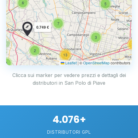
6
5
7
0.749 €
3
14
2
13
Leaflet
|
©
OpenStreetMap
contributors
4
17
Clicca sui marker per vedere prezzi e dettagli dei
distributori in San Polo di Piave
4.076+
DISTRIBUTORI GPL