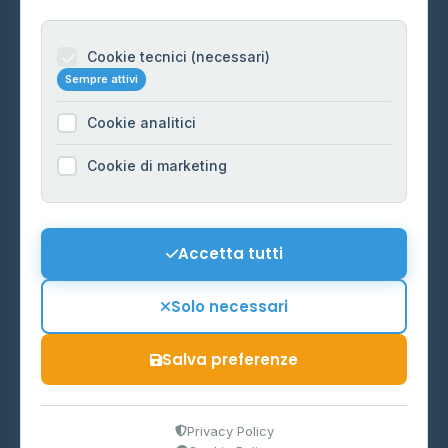
Per gestori
Informazioni legali
Cookie tecnici (necessari)
Sempre attivi
Privacy Policy
Cookie analitici
Cookie Policy
Preferenze Cookie
Cookie di marketing
Mappa del sito
Contattaci
Accetta tutti
info@distributori-gpl.it
Solo necessari
Salva preferenze
© 2026 - Distributori di GPL -
AF Project Software Agency
Carpi
P.IVA 03859300364
Privacy Policy