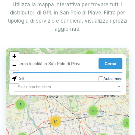
Utilizza la mappa interattiva per trovare tutti i
distributori di GPL in San Polo di Piave. Filtra per
tipologia di servizio e bandiera, visualizza i prezzi
aggiornati.
+
2
Cerca
−
Self
Autostrada
Seleziona bandiera
5
6
9
5
3
10
3