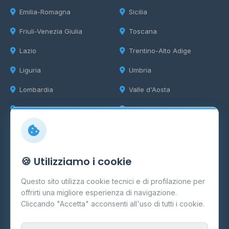
Emilia-Romagna
Sicilia
Friuli-Venezia Giulia
Toscana
Lazio
Trentino-Alto Adige
Liguria
Umbria
Lombardia
Valle d'Aosta
Marche
Veneto
Info
🍪 Utilizziamo i cookie
Cos'è il GPL
Questo sito utilizza cookie tecnici e di profilazione per
FAQ
offrirti una migliore esperienza di navigazione.
Contatti
Cliccando "Accetta" acconsenti all'uso di tutti i cookie.
Per gestori