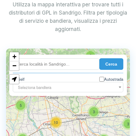
Utilizza la mappa interattiva per trovare tutti i
distributori di GPL in Sandrigo. Filtra per tipologia
di servizio e bandiera, visualizza i prezzi
aggiornati.
+
2
Cerca
−
Self
Autostrada
Seleziona bandiera
5
6
9
5
3
10
3