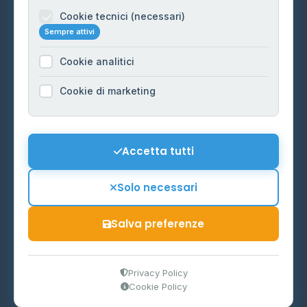
Informazioni legali
Cookie tecnici (necessari)
Sempre attivi
Privacy Policy
Cookie analitici
Cookie Policy
Preferenze Cookie
Cookie di marketing
Mappa del sito
Contattaci
Accetta tutti
info@distributori-gpl.it
Solo necessari
Salva preferenze
© 2026 - Distributori di GPL -
AF Project Software Agency
Carpi
P.IVA 03859300364
Privacy Policy
Cookie Policy
Dati forniti da
Ministero delle Imprese e del Made in Italy
-
Aggiornamento quotidiano