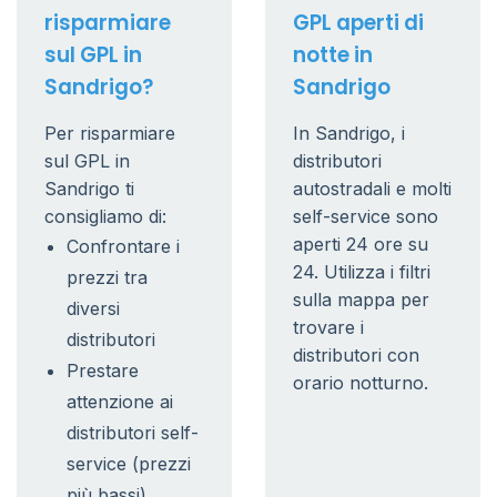
risparmiare
GPL aperti di
sul GPL in
notte in
Sandrigo?
Sandrigo
Per risparmiare
In Sandrigo, i
sul GPL in
distributori
Sandrigo ti
autostradali e molti
consigliamo di:
self-service sono
aperti 24 ore su
Confrontare i
24. Utilizza i filtri
prezzi tra
sulla mappa per
diversi
trovare i
distributori
distributori con
Prestare
orario notturno.
attenzione ai
distributori self-
service (prezzi
più bassi)