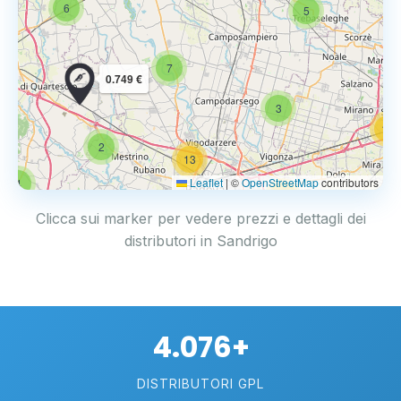
6
5
7
0.749 €
3
14
2
13
Leaflet
|
©
OpenStreetMap
contributors
4
17
Clicca sui marker per vedere prezzi e dettagli dei
distributori in Sandrigo
4.076+
DISTRIBUTORI GPL