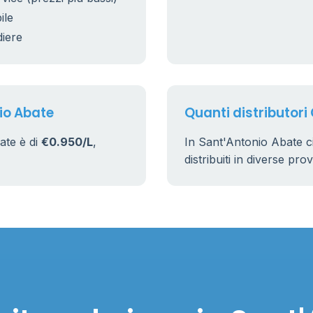
5
ile
diere
9
22
io Abate
Quanti distributori
ate è di
€0.950/L
,
In Sant'Antonio Abate c
distribuiti in diverse pro