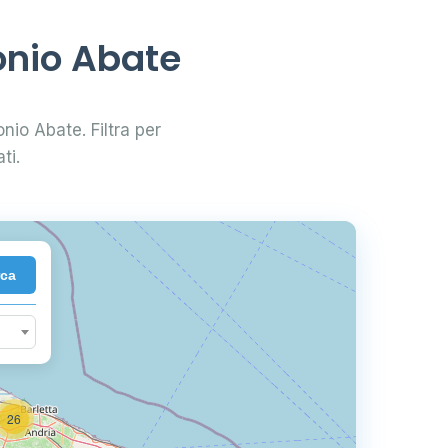
onio Abate
onio Abate. Filtra per
ti.
2
rca
26