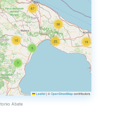
67
36
10
25
19
3
66
7
3
Leaflet
|
©
OpenStreetMap
contributors
44
Antonio Abate
6