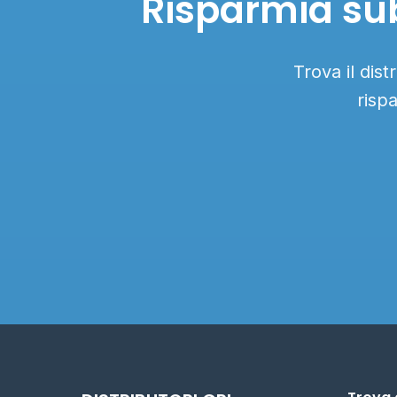
Risparmia sub
Trova il dis
risp