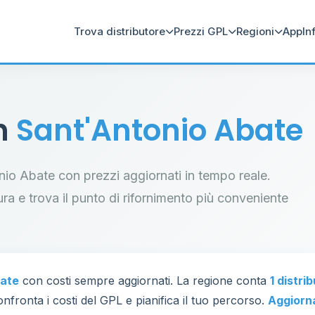
Trova distributore
Prezzi GPL
Regioni
App
In
in
Sant'Antonio Abate
tonio Abate con prezzi aggiornati in tempo reale.
tura e trova il punto di rifornimento più conveniente
bate
con costi sempre aggiornati. La regione conta
1 distri
nfronta i costi del GPL e pianifica il tuo percorso.
Aggiorn