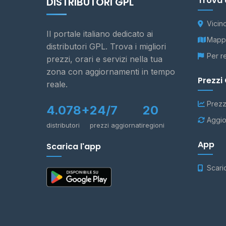
Trova 
DISTRIBUTORI GPL
Vicin
Il portale italiano dedicato ai
Mappa
distributori GPL. Trova i migliori
Per r
prezzi, orari e servizi nella tua
zona con aggiornamenti in tempo
Prezzi
reale.
Prezz
4.078+
24/7
20
Aggio
distributori
prezzi aggiornati
regioni
App
Scarica l'app
Scari