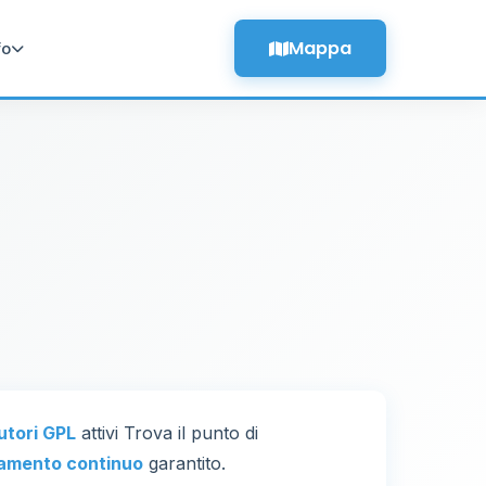
Mappa
fo
butori GPL
attivi Trova il punto di
amento continuo
garantito.