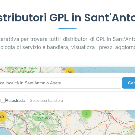
29
tributori GPL in Sant'Ant
0.799 €
24
erattiva per trovare tutti i distributori di GPL in Sant'Ant
pologia di servizio e bandiera, visualizza i prezzi aggiorna
64
7
26
Ce
14
f
Autostrada
Seleziona bandiera
16
26
5
40