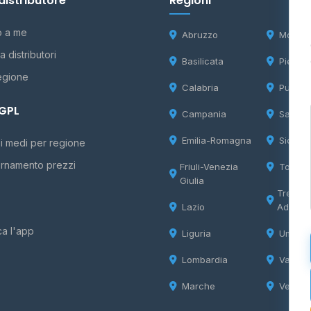
distributore
Regioni
o a me
Abruzzo
Molise
 distributori
Basilicata
Piemon
egione
Calabria
Puglia
 GPL
Campania
Sardeg
Emilia-Romagna
Sicilia
i medi per regione
rnamento prezzi
Friuli-Venezia
Tosca
Giulia
Trentin
Lazio
Adige
ca l'app
Liguria
Umbria
Lombardia
Valle d
Marche
Veneto