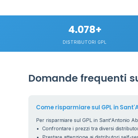
4.078+
DISTRIBUTORI GPL
Domande frequenti su
26
1
17
Come risparmiare sul GPL in Sant'
Per risparmiare sul GPL in Sant'Antonio Aba
9
Confrontare i prezzi tra diversi distributor
Prestare attenzione ai distributori self-se