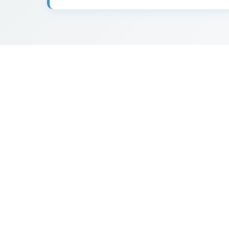
0.739 €
68
114
2
18
5
58
0.769 €
89
21
56
36
24