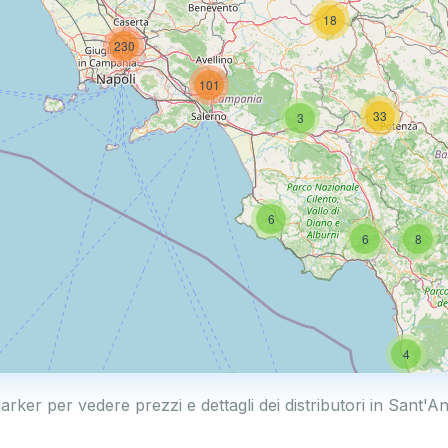
18
230
101
33
3
6
6
8
4
arker per vedere prezzi e dettagli dei distributori in Sant'