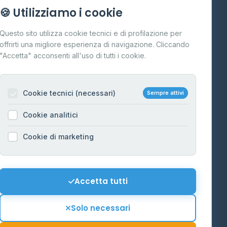
Info
🍪 Utilizziamo i cookie
Cos'è il GPL
Questo sito utilizza cookie tecnici e di profilazione per
FAQ
offrirti una migliore esperienza di navigazione. Cliccando
te
"Accetta" acconsenti all'uso di tutti i cookie.
Contatti
Per gestori
na
Cookie tecnici (necessari)
Sempre attivi
Informazioni legali
Cookie analitici
Privacy Policy
na
Cookie di marketing
Cookie Policy
o-Alto
Preferenze Cookie
Mappa del sito
Accetta tutti
'Aosta
Contattaci
Solo necessari
info@distributori-gpl.it