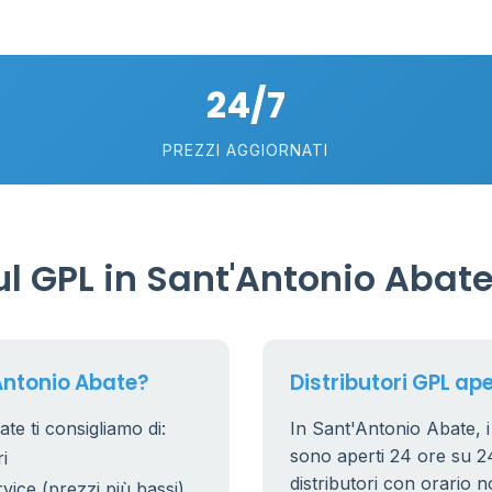
24/7
PREZZI AGGIORNATI
6
0.991 €
l GPL in Sant'Antonio Abat
20
7
5
Antonio Abate?
Distributori GPL ape
te ti consigliamo di:
In Sant'Antonio Abate, i 
53
6
sono aperti 24 ore su 24.
i
22
distributori con orario n
rvice (prezzi più bassi)