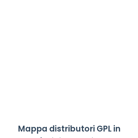
Mappa distributori GPL in