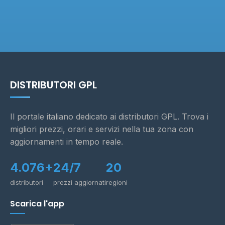
DISTRIBUTORI GPL
Il portale italiano dedicato ai distributori GPL. Trova i
migliori prezzi, orari e servizi nella tua zona con
aggiornamenti in tempo reale.
4.076+
24/7
20
distributori
prezzi aggiornati
regioni
Scarica l'app