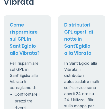
Vibrata
Come
Distributori
risparmiare
GPL aperti di
sul GPL in
notte in
Sant'Egidio
Sant'Egidio
alla Vibrata?
alla Vibrata
Per risparmiare
In Sant'Egidio alla
sul GPL in
Vibrata, i
Sant'Egidio alla
distributori
Vibrata ti
autostradali e molti
consigliamo di:
self-service sono
aperti 24 ore su
Confrontare i
24. Utilizza i filtri
prezzi tra
sulla mappa per
diversi