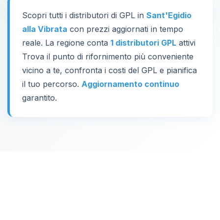
Scopri tutti i distributori di GPL in
Sant'Egidio
alla Vibrata
con prezzi aggiornati in tempo
reale. La regione conta
1 distributori GPL
attivi
Trova il punto di rifornimento più conveniente
vicino a te, confronta i costi del GPL e pianifica
il tuo percorso.
Aggiornamento continuo
garantito.