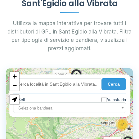
Sant'Egidio alla Vibrata
Utilizza la mappa interattiva per trovare tutti i
distributori di GPL in Sant'Egidio alla Vibrata. Filtra
per tipologia di servizio e bandiera, visualizza i
prezzi aggiornati.
0.829 €
+
7
Cerca
−
5
Self
Autostrada
0.797 €
Seleziona bandiera
12