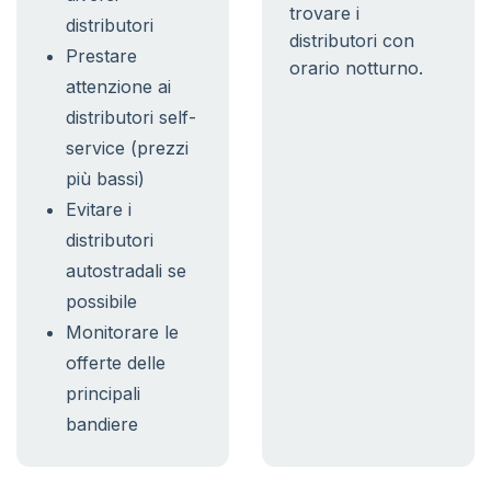
trovare i
distributori
distributori con
Prestare
orario notturno.
attenzione ai
distributori self-
service (prezzi
più bassi)
Evitare i
distributori
autostradali se
possibile
Monitorare le
offerte delle
principali
bandiere