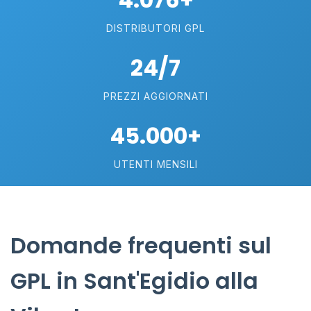
DISTRIBUTORI GPL
24/7
PREZZI AGGIORNATI
45.000+
UTENTI MENSILI
Domande frequenti sul
GPL in Sant'Egidio alla