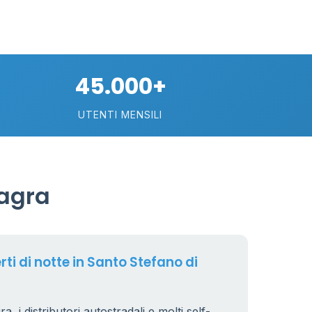
11
26
10
2
45.000+
8
UTENTI MENSILI
25
17
Magra
rti di notte in Santo Stefano di
, i distributori autostradali e molti self-