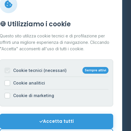
Info
🍪 Utilizziamo i cookie
Cos'è il GPL
Questo sito utilizza cookie tecnici e di profilazione per
FAQ
offrirti una migliore esperienza di navigazione. Cliccando
te
"Accetta" acconsenti all'uso di tutti i cookie.
Contatti
Per gestori
na
Cookie tecnici (necessari)
Sempre attivi
Informazioni legali
Cookie analitici
Privacy Policy
na
Cookie di marketing
Cookie Policy
o-Alto
Preferenze Cookie
Mappa del sito
Accetta tutti
'Aosta
Contattaci