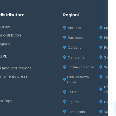
distributore
Regioni
o a me
Abruzzo
Molise
 distributori
Basilicata
Piemon
egione
Calabria
Puglia
 GPL
Campania
Sardeg
Emilia-Romagna
Sicilia
i medi per regione
rnamento prezzi
Friuli-Venezia
Tosca
Giulia
Trentin
Lazio
Adige
ca l'app
Liguria
Umbria
Lombardia
Valle d