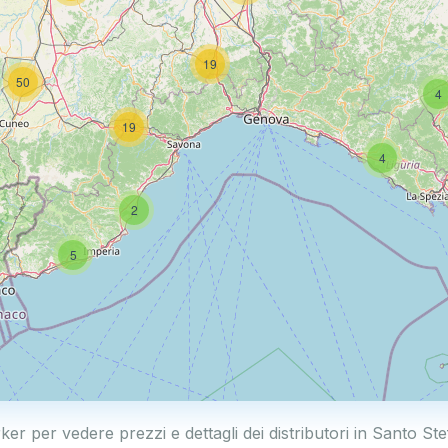
19
50
4
19
4
2
5
ker per vedere prezzi e dettagli dei distributori in Santo S