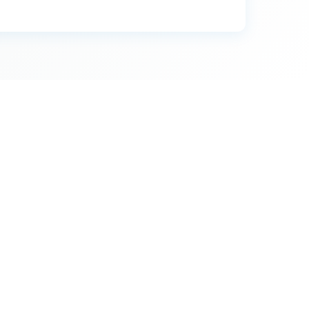
4
0.894 €