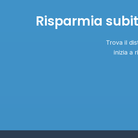
Risparmia subit
Trova il d
inizia a