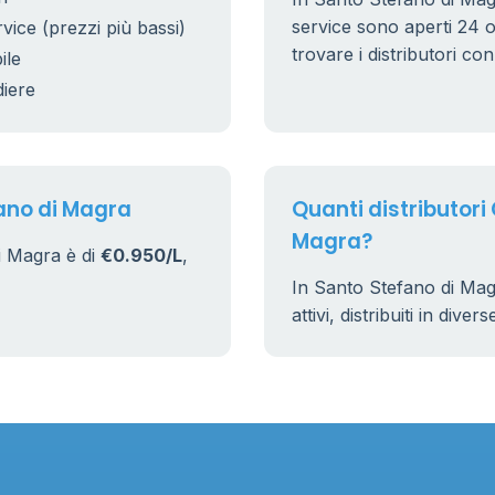
service sono aperti 24 or
rvice (prezzi più bassi)
trovare i distributori co
ile
11
diere
fano di Magra
Quanti distributori
Magra?
i Magra è di
€0.950/L
,
In Santo Stefano di Mag
attivi, distribuiti in dive