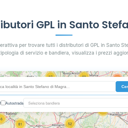
ibutori GPL in Santo Stef
5
4
erattiva per trovare tutti i distributori di GPL in Santo St
tipologia di servizio e bandiera, visualizza i prezzi aggior
3
37
92
129
Ce
34
29
f
Autostrada
Seleziona bandiera
59
46
52
81