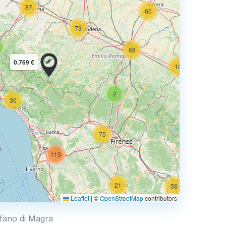
87
60
73
35
68
0.769 €
18
93
2
30
75
113
0.769 €
21
56
Leaflet
|
©
OpenStreetMap
contributors
tefano di Magra