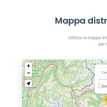
Mappa distr
Utilizza la mappa int
per 
+
−
Sel