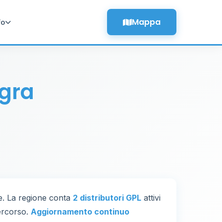
Mappa
fo
agra
e. La regione conta
2 distributori GPL
attivi
percorso.
Aggiornamento continuo