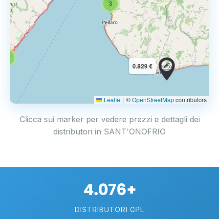
3
3
0.829 €
Leaflet
|
©
OpenStreetMap
contributors
Clicca sui marker per vedere prezzi e dettagli dei
distributori in SANT'ONOFRIO
4.076+
DISTRIBUTORI GPL