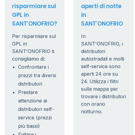
risparmiare sul
aperti di notte
GPL in
in
SANT'ONOFRIO?
SANT'ONOFRIO
Per risparmiare sul
In
GPL in
SANT'ONOFRIO, i
SANT'ONOFRIO ti
distributori
consigliamo di:
autostradali e molti
self-service sono
Confrontare i
aperti 24 ore su
prezzi tra diversi
24. Utilizza i filtri
distributori
sulla mappa per
Prestare
trovare i distributori
attenzione ai
con orario
distributori self-
notturno.
service (prezzi
più bassi)
Evitare i