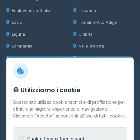
Friuli-Venezia Giulia
Toscana
Lazio
Trentino-Alto Adige
Liguria
Umbria
Lombardia
Valle d'Aosta
Marche
Veneto
Info
🍪 Utilizziamo i cookie
Cos'è il GPL
Questo sito utilizza cookie tecnici e di profilazione per
FAQ
offrirti una migliore esperienza di navigazione.
Contatti
Cliccando "Accetta" acconsenti all'uso di tutti i cookie.
Per gestori
Informazioni legali
Cookie tecnici (necessari)