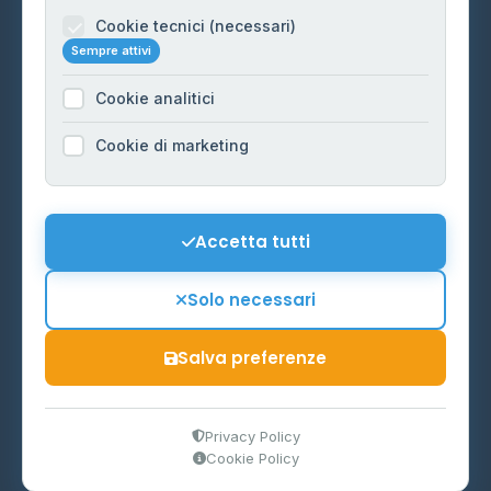
Informazioni legali
Cookie tecnici (necessari)
Sempre attivi
Privacy Policy
Cookie analitici
Cookie Policy
Preferenze Cookie
Cookie di marketing
Mappa del sito
Contattaci
Accetta tutti
info@distributori-gpl.it
Solo necessari
Salva preferenze
© 2026 - Distributori di GPL -
AF Project Software Agency
Carpi
P.IVA 03859300364
Privacy Policy
Cookie Policy
Dati forniti da
Ministero delle Imprese e del Made in Italy
-
Aggiornamento quotidiano