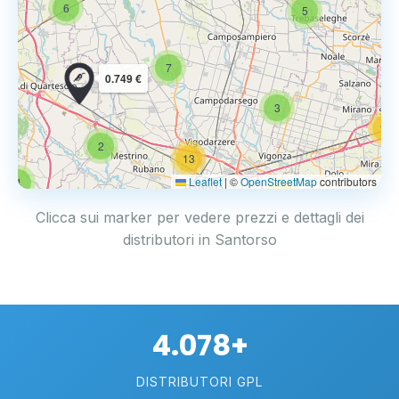
6
5
7
0.749 €
3
14
2
13
Leaflet
|
©
OpenStreetMap
contributors
4
17
Clicca sui marker per vedere prezzi e dettagli dei
distributori in Santorso
4.078+
DISTRIBUTORI GPL