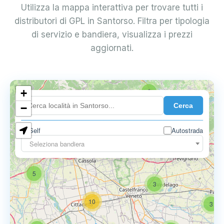
Utilizza la mappa interattiva per trovare tutti i
distributori di GPL in Santorso. Filtra per tipologia
di servizio e bandiera, visualizza i prezzi
aggiornati.
+
2
Cerca
−
Self
Autostrada
Seleziona bandiera
5
6
9
5
3
10
3