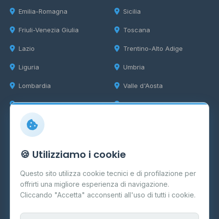
Emilia-Romagna
Sicilia
Friuli-Venezia Giulia
Toscana
Lazio
Trentino-Alto Adige
Liguria
Umbria
Lombardia
Valle d'Aosta
Marche
Veneto
Info
🍪 Utilizziamo i cookie
Cos'è il GPL
Questo sito utilizza cookie tecnici e di profilazione per
FAQ
offrirti una migliore esperienza di navigazione.
Contatti
Cliccando "Accetta" acconsenti all'uso di tutti i cookie.
Per gestori