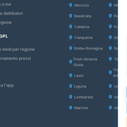
o a me
Abruzzo
Molise
 distributori
Basilicata
Piemon
egione
Calabria
Puglia
 GPL
Campania
Sardeg
Emilia-Romagna
Sicilia
i medi per regione
rnamento prezzi
Friuli-Venezia
Tosca
Giulia
Trentin
Lazio
Adige
ca l'app
Liguria
Umbria
Lombardia
Valle d
Marche
Veneto