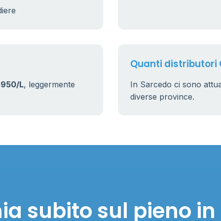
diere
17
161
Quanti distributori
.950/L
, leggermente
In Sarcedo ci sono att
diverse province.
a subito sul pieno i