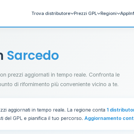
Trova distributore
Prezzi GPL
Regioni
App
In
in
Sarcedo
 con prezzi aggiornati in tempo reale. Confronta le
il punto di rifornimento più conveniente vicino a te.
zi aggiornati in tempo reale. La regione conta
1 distributo
ti del GPL e pianifica il tuo percorso.
Aggiornamento cont