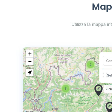
Mapp
Utilizza la mappa inte
+
−
2
Sel
5
0.78
4