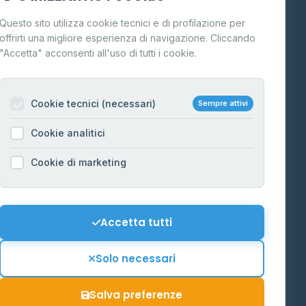
Cos'è il GPL
Questo sito utilizza cookie tecnici e di profilazione per
FAQ
offrirti una migliore esperienza di navigazione. Cliccando
te
"Accetta" acconsenti all'uso di tutti i cookie.
Contatti
Per gestori
na
Cookie tecnici (necessari)
Sempre attivi
Informazioni legali
Cookie analitici
Privacy Policy
na
Cookie di marketing
Cookie Policy
o-Alto
Preferenze Cookie
Mappa del sito
Accetta tutti
'Aosta
Contattaci
Solo necessari
info@distributori-gpl.it
Salva preferenze