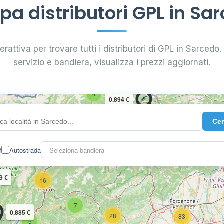
a distributori GPL in Sa
rattiva per trovare tutti i distributori di GPL in Sarcedo. 
servizio e bandiera, visualizza i prezzi aggiornati.
4
0.894 €
Ce
10
2
3
f
Autostrada
Seleziona bandiera
9 €
16
7
0.885 €
28
83
5