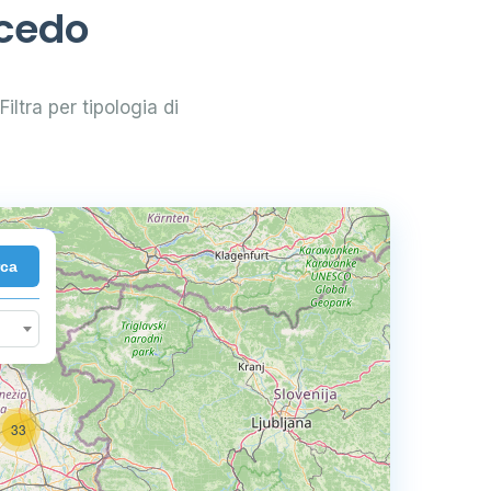
rcedo
Filtra per tipologia di
rca
33