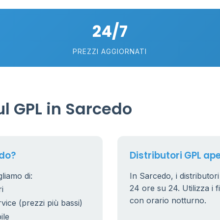
24/7
75
5
57
PREZZI AGGIORNATI
0.769 €
21
56
36
l GPL in Sarcedo
24
11
26
20
edo?
Distributori GPL ape
10
0
2
liamo di:
In Sarcedo, i distributor
0.779 €
24 ore su 24. Utilizza i f
i
38
8
con orario notturno.
rvice (prezzi più bassi)
25
ile