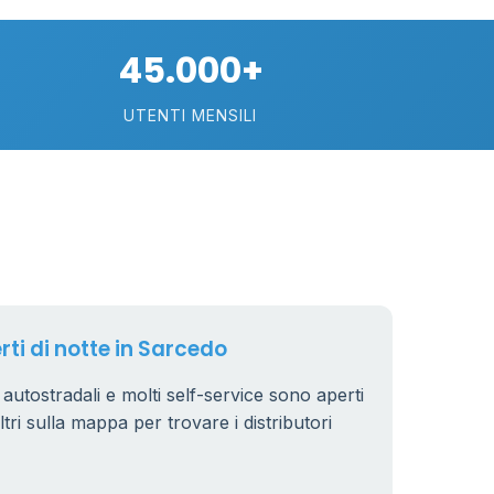
45.000+
UTENTI MENSILI
89
29
rti di notte in Sarcedo
.799 €
24
i autostradali e molti self-service sono aperti
iltri sulla mappa per trovare i distributori
64