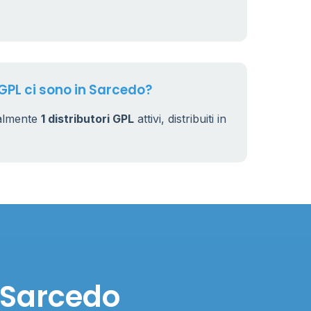
7
32
 GPL ci sono in Sarcedo?
ualmente
1 distributori GPL
attivi, distribuiti in
n Sarcedo