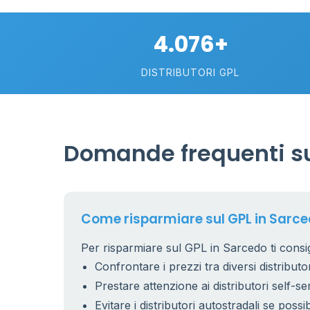
2
4.076+
113
DISTRIBUTORI GPL
Domande frequenti su
Come risparmiare sul GPL in Sarc
Per risparmiare sul GPL in Sarcedo ti consig
Confrontare i prezzi tra diversi distributor
Prestare attenzione ai distributori self-se
Evitare i distributori autostradali se possib