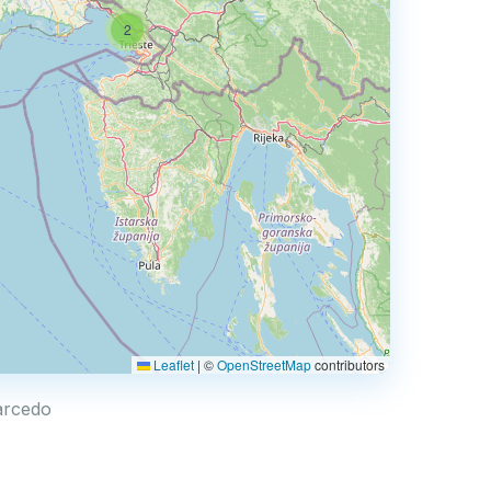
2
Leaflet
|
©
OpenStreetMap
contributors
Sarcedo