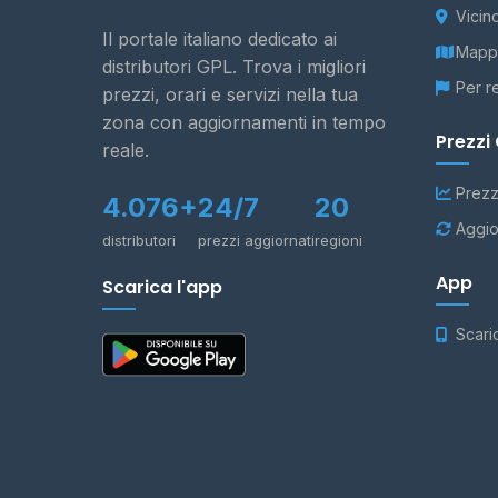
Vicin
Il portale italiano dedicato ai
Mappa
distributori GPL. Trova i migliori
Per r
prezzi, orari e servizi nella tua
zona con aggiornamenti in tempo
Prezzi
reale.
Prezz
4.076+
24/7
20
Aggio
distributori
prezzi aggiornati
regioni
App
Scarica l'app
Scari