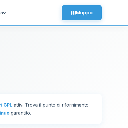
Mappa
fo
ri GPL
attivi Trova il punto di rifornimento
inuo
garantito.