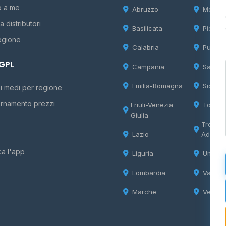
o a me
Abruzzo
Molise
 distributori
Basilicata
Piemon
egione
Calabria
Puglia
 GPL
Campania
Sardeg
Emilia-Romagna
Sicilia
i medi per regione
rnamento prezzi
Friuli-Venezia
Tosca
Giulia
Trentin
Lazio
Adige
ca l'app
Liguria
Umbria
Lombardia
Valle d
Marche
Veneto