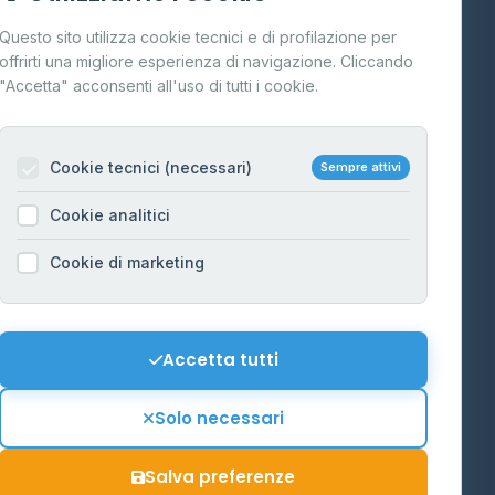
Cos'è il GPL
Questo sito utilizza cookie tecnici e di profilazione per
FAQ
offrirti una migliore esperienza di navigazione. Cliccando
te
"Accetta" acconsenti all'uso di tutti i cookie.
Contatti
Per gestori
na
Cookie tecnici (necessari)
Sempre attivi
Informazioni legali
Cookie analitici
Privacy Policy
na
Cookie di marketing
Cookie Policy
o-Alto
Preferenze Cookie
Mappa del sito
Accetta tutti
'Aosta
Contattaci
Solo necessari
info@distributori-gpl.it
Salva preferenze