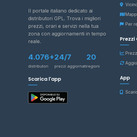
Vicin
Il portale italiano dedicato ai
Mappa
distributori GPL. Trova i migliori
Per r
prezzi, orari e servizi nella tua
zona con aggiornamenti in tempo
Prezzi
reale.
Prezz
4.076+
24/7
20
Aggio
distributori
prezzi aggiornati
regioni
App
Scarica l'app
Scari