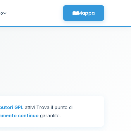
Mappa
fo
ibutori GPL
attivi Trova il punto di
amento continuo
garantito.