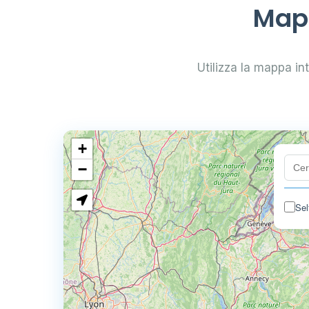
Mapp
Utilizza la mappa inte
+
−
Sel