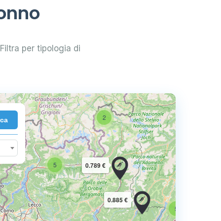
ronno
Filtra per tipologia di
2
rca
10
5
0.789 €
16
0.885 €
5