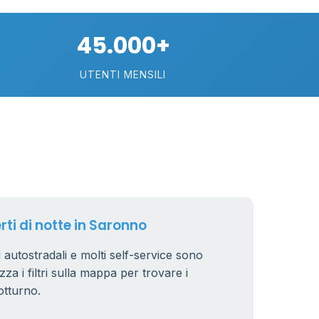
75
45.000+
113
UTENTI MENSILI
21
11
26
rti di notte in Saronno
i autostradali e molti self-service sono
zza i filtri sulla mappa per trovare i
8
otturno.