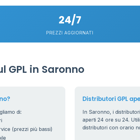
5
24/7
PREZZI AGGIORNATI
l GPL in Saronno
nno?
Distributori GPL ape
gliamo di:
In Saronno, i distributor
aperti 24 ore su 24. Utili
i
distributori con orario n
rvice (prezzi più bassi)
ile