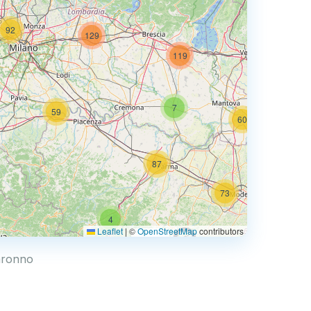
92
129
73
119
7
59
60
87
73
4
68
Leaflet
|
©
OpenStreetMap
contributors
0.769 €
Saronno
4
2
30