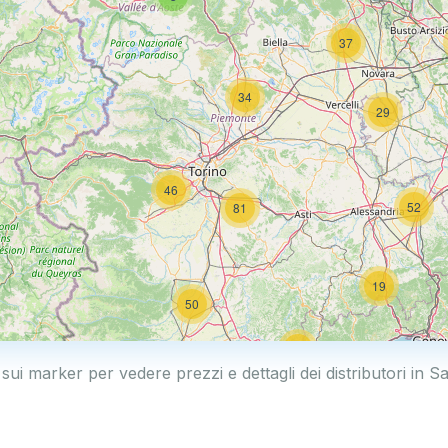
37
34
29
46
52
81
19
50
19
 sui marker per vedere prezzi e dettagli dei distributori in 
2