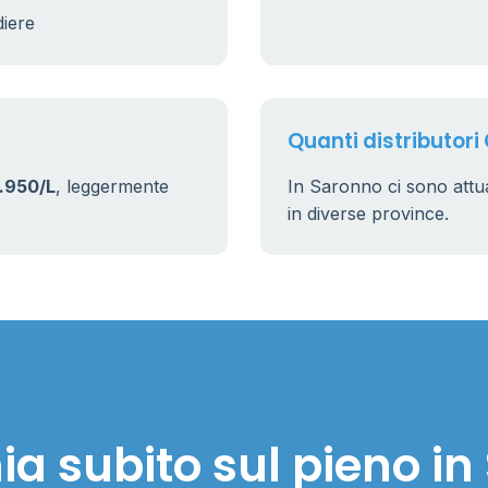
diere
Quanti distributori
.950/L
, leggermente
In Saronno ci sono att
in diverse province.
a subito sul pieno i