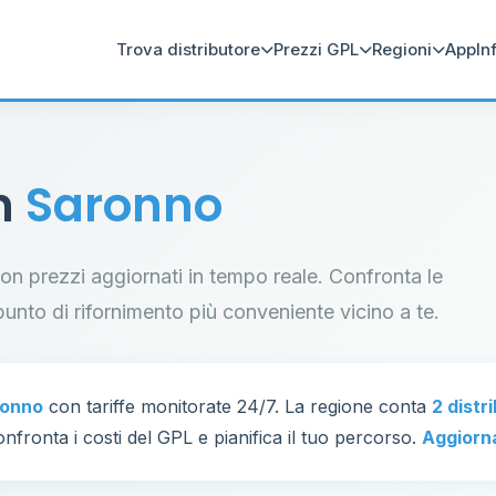
Trova distributore
Prezzi GPL
Regioni
App
In
in
Saronno
 con prezzi aggiornati in tempo reale. Confronta le
il punto di rifornimento più conveniente vicino a te.
ronno
con tariffe monitorate 24/7. La regione conta
2 distr
nfronta i costi del GPL e pianifica il tuo percorso.
Aggiorn