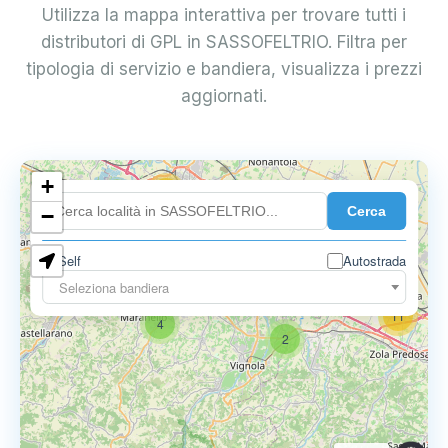
Utilizza la mappa interattiva per trovare tutti i
distributori di GPL in SASSOFELTRIO. Filtra per
tipologia di servizio e bandiera, visualizza i prezzi
aggiornati.
+
18
Cerca
7
−
Self
Autostrada
9
11
Seleziona bandiera
11
4
2