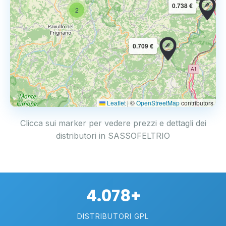
0.738 €
2
0.709 €
Leaflet
|
©
OpenStreetMap
contributors
Clicca sui marker per vedere prezzi e dettagli dei
distributori in SASSOFELTRIO
4.078+
DISTRIBUTORI GPL