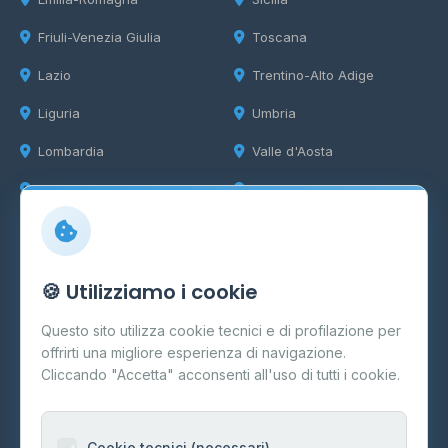
Friuli-Venezia Giulia
Toscana
Lazio
Trentino-Alto Adige
Liguria
Umbria
Lombardia
Valle d'Aosta
Marche
Veneto
Info
🍪 Utilizziamo i cookie
Cos'è il GPL
Questo sito utilizza cookie tecnici e di profilazione per
FAQ
offrirti una migliore esperienza di navigazione.
Contatti
Cliccando "Accetta" acconsenti all'uso di tutti i cookie.
Per gestori
Informazioni legali
Cookie tecnici (necessari)