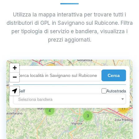
Utilizza la mappa interattiva per trovare tutti i
distributori di GPL in Savignano sul Rubicone. Filtra
per tipologia di servizio e bandiera, visualizza i
prezzi aggiornati.
+
18
Cerca
7
−
Self
Autostrada
9
11
Seleziona bandiera
11
4
3