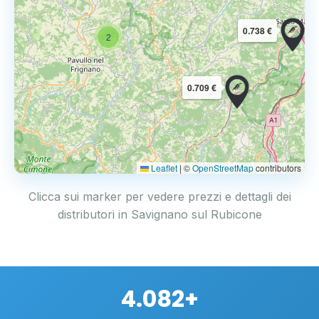
0.738 €
2
0.709 €
Leaflet
|
©
OpenStreetMap
contributors
Clicca sui marker per vedere prezzi e dettagli dei
distributori in Savignano sul Rubicone
4.082+