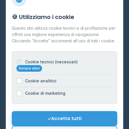
Info
🍪 Utilizziamo i cookie
Cos'è il GPL
Questo sito utilizza cookie tecnici e di profilazione per
FAQ
offrirti una migliore esperienza di navigazione.
Contatti
Cliccando "Accetta" acconsenti all'uso di tutti i cookie.
Per gestori
Informazioni legali
Cookie tecnici (necessari)
Sempre attivi
Privacy Policy
Cookie analitici
Cookie Policy
Preferenze Cookie
Cookie di marketing
Mappa del sito
Contattaci
Accetta tutti