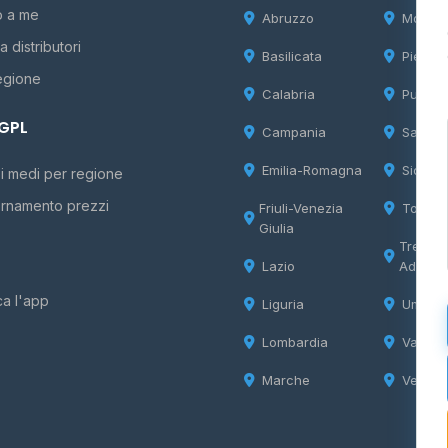
o a me
Abruzzo
Molise
 distributori
Basilicata
Piemon
egione
Calabria
Puglia
 GPL
Campania
Sardeg
Emilia-Romagna
Sicilia
i medi per regione
rnamento prezzi
Friuli-Venezia
Tosca
Giulia
Trentin
Lazio
Adige
ca l'app
Liguria
Umbria
Lombardia
Valle d
Marche
Veneto