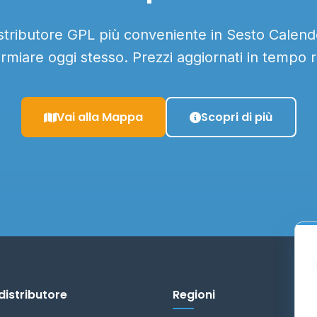
istributore GPL più conveniente in Sesto Calende
armiare oggi stesso. Prezzi aggiornati in tempo r
Vai alla Mappa
Scopri di più
distributore
Regioni