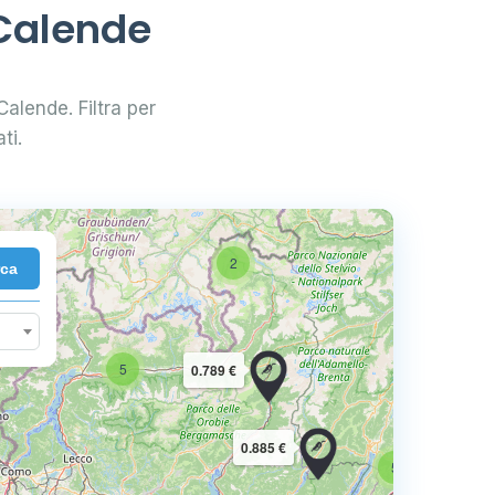
 Calende
Calende. Filtra per
ti.
2
rca
10
5
0.789 €
16
0.885 €
5