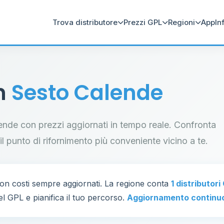
Trova distributore
Prezzi GPL
Regioni
App
In
in
Sesto Calende
alende con prezzi aggiornati in tempo reale. Confronta
a il punto di rifornimento più conveniente vicino a te.
on costi sempre aggiornati. La regione conta
1 distributori
el GPL e pianifica il tuo percorso.
Aggiornamento continu