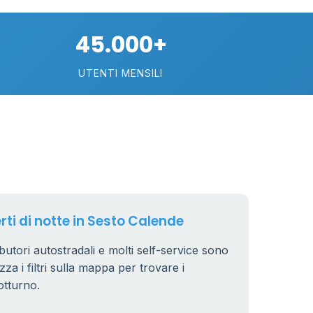
74
45.000+
113
UTENTI MENSILI
21
11
26
rti di notte in Sesto Calende
ibutori autostradali e molti self-service sono
zza i filtri sulla mappa per trovare i
8
otturno.