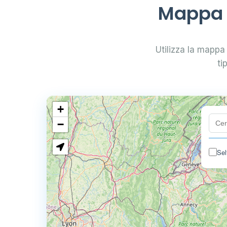
Mappa d
Utilizza la mappa 
ti
+
−
Sel