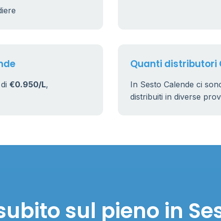
diere
ende
Quanti distributori
 di
€0.950/L
,
In Sesto Calende ci son
distribuiti in diverse pro
ubito sul pieno in S