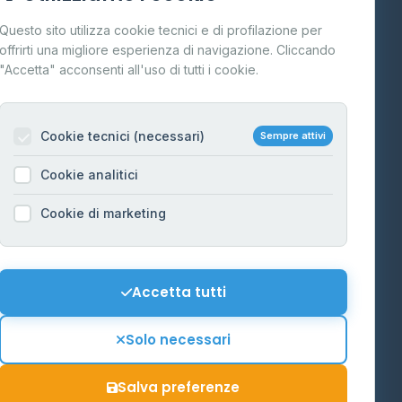
Cos'è il GPL
Questo sito utilizza cookie tecnici e di profilazione per
FAQ
offrirti una migliore esperienza di navigazione. Cliccando
te
"Accetta" acconsenti all'uso di tutti i cookie.
Contatti
Per gestori
na
Cookie tecnici (necessari)
Sempre attivi
Informazioni legali
Cookie analitici
Privacy Policy
na
Cookie di marketing
Cookie Policy
o-Alto
Preferenze Cookie
Mappa del sito
Accetta tutti
'Aosta
Contattaci
Solo necessari
info@distributori-gpl.it
Salva preferenze