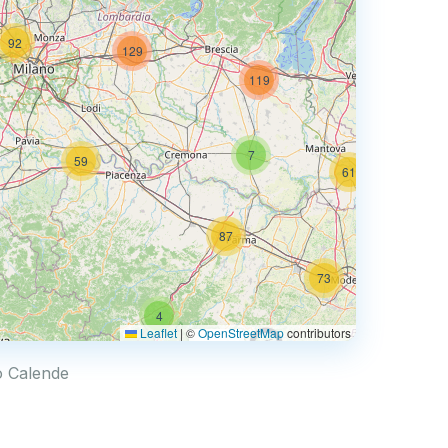
92
129
74
119
7
59
61
87
73
4
68
Leaflet
|
©
OpenStreetMap
contributors
0.769 €
to Calende
4
2
30