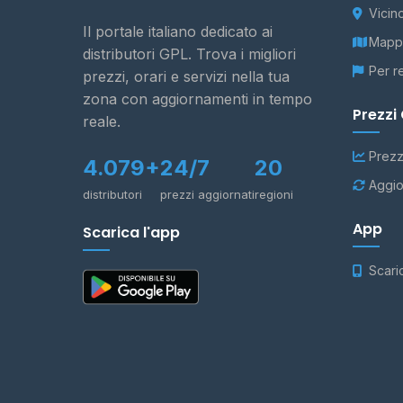
Vicin
Il portale italiano dedicato ai
Mappa
distributori GPL. Trova i migliori
Per r
prezzi, orari e servizi nella tua
zona con aggiornamenti in tempo
Prezzi
reale.
Prezz
4.079+
24/7
20
Aggio
distributori
prezzi aggiornati
regioni
App
Scarica l'app
Scari