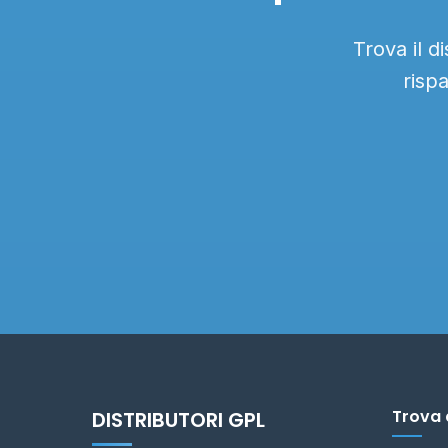
Trova il d
risp
Trova 
DISTRIBUTORI GPL