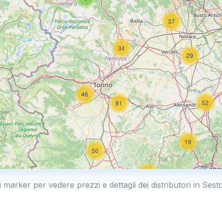
37
34
29
46
52
81
19
50
19
i marker per vedere prezzi e dettagli dei distributori in Ses
2