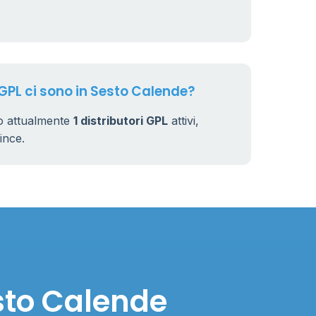
 GPL ci sono in Sesto Calende?
o attualmente
1 distributori GPL
attivi,
vince.
esto Calende