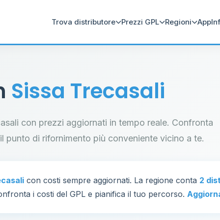
Trova distributore
Prezzi GPL
Regioni
App
In
in
Sissa Trecasali
ecasali con prezzi aggiornati in tempo reale. Confronta
a il punto di rifornimento più conveniente vicino a te.
ecasali
con costi sempre aggiornati. La regione conta
2 dis
nfronta i costi del GPL e pianifica il tuo percorso.
Aggiorn