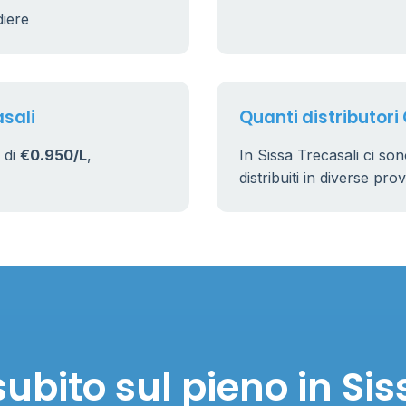
diere
asali
Quanti distributori 
 di
€0.950/L
,
In Sissa Trecasali ci so
distribuiti in diverse pro
ubito sul pieno in Sis