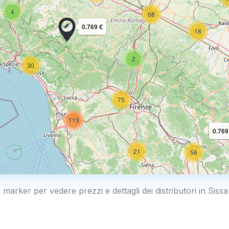
4
68
0.769 €
18
2
30
75
113
0.769
21
56
i marker per vedere prezzi e dettagli dei distributori in Sissa
11
26