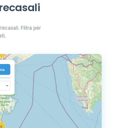
recasali
33
recasali. Filtra per
83
ti.
2
72
rca
35