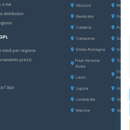
o a me
Abruzzo
Molise
 distributori
Basilicata
Piemon
egione
Calabria
Puglia
 GPL
Campania
Sardeg
Emilia-Romagna
Sicilia
i medi per regione
rnamento prezzi
Friuli-Venezia
Tosca
Giulia
Trentin
Lazio
Adige
ca l'app
Liguria
Umbria
Lombardia
Valle d
Marche
Veneto