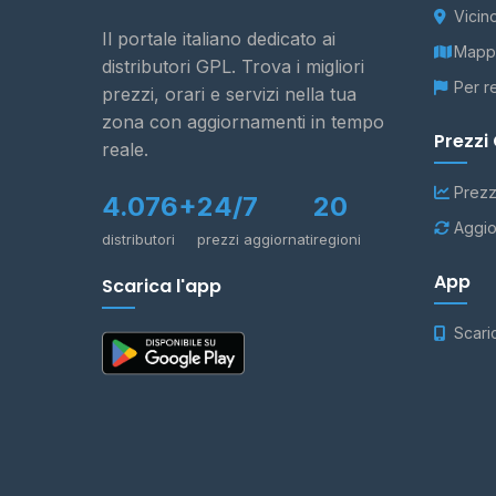
Vicin
Il portale italiano dedicato ai
Mappa
distributori GPL. Trova i migliori
Per r
prezzi, orari e servizi nella tua
zona con aggiornamenti in tempo
Prezzi
reale.
Prezz
4.076+
24/7
20
Aggio
distributori
prezzi aggiornati
regioni
App
Scarica l'app
Scari