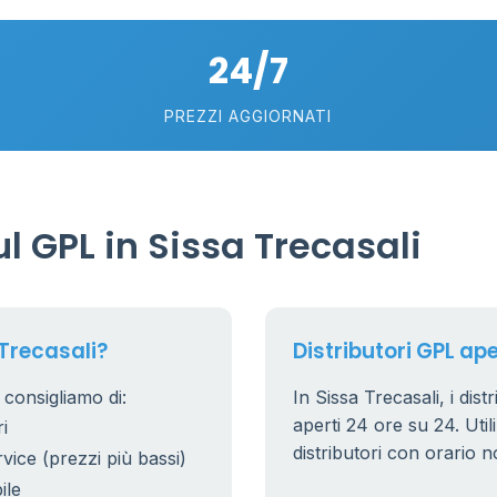
10
2
24/7
8
25
PREZZI AGGIORNATI
17
 GPL in Sissa Trecasali
Trecasali?
Distributori GPL ape
 consigliamo di:
In Sissa Trecasali, i dist
aperti 24 ore su 24. Utili
i
distributori con orario n
rvice (prezzi più bassi)
ile