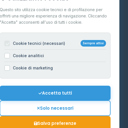
Cos'è il GPL
Questo sito utilizza cookie tecnici e di profilazione per
FAQ
offrirti una migliore esperienza di navigazione. Cliccando
te
"Accetta" acconsenti all'uso di tutti i cookie.
Contatti
Per gestori
na
Cookie tecnici (necessari)
Sempre attivi
Informazioni legali
Cookie analitici
Privacy Policy
na
Cookie di marketing
Cookie Policy
o-Alto
Preferenze Cookie
Mappa del sito
Accetta tutti
'Aosta
Contattaci
Solo necessari
info@distributori-gpl.it
Salva preferenze