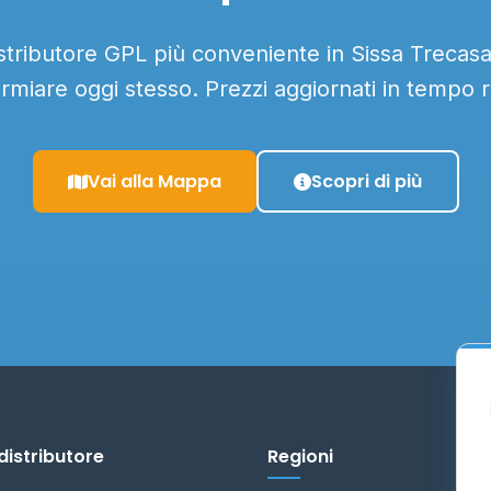
istributore GPL più conveniente in Sissa Trecasali
armiare oggi stesso. Prezzi aggiornati in tempo r
Vai alla Mappa
Scopri di più
distributore
Regioni