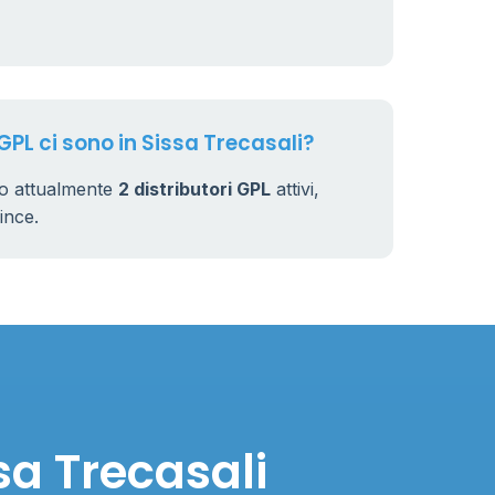
230
GPL ci sono in Sissa Trecasali?
no attualmente
2 distributori GPL
attivi,
vince.
sa Trecasali