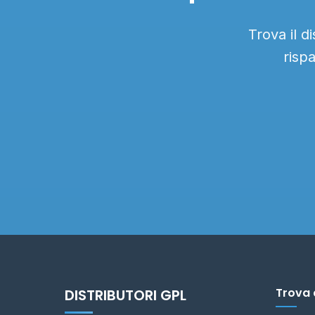
Trova il d
risp
Trova 
DISTRIBUTORI GPL