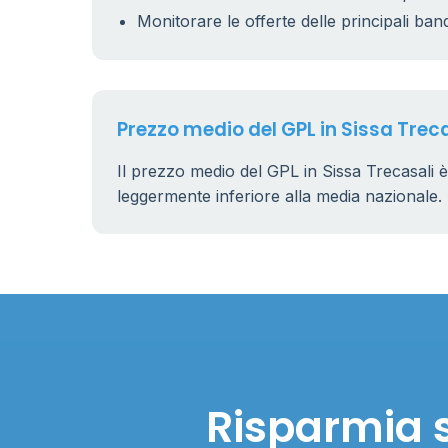
11
0.899 €
Monitorare le offerte delle principali ban
Prezzo medio del GPL in Sissa Trec
Il prezzo medio del GPL in Sissa Trecasali è
leggermente inferiore alla media nazionale.
Risparmia s