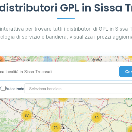
istributori GPL in Sissa T
0.789 €
16
nterattiva per trovare tutti i distributori di GPL in Sissa T
7
0.885 €
28
pologia di servizio e bandiera, visualizza i prezzi aggiorna
5
29
73
119
Ce
142
f
Autostrada
Seleziona bandiera
7
60
87
60
73