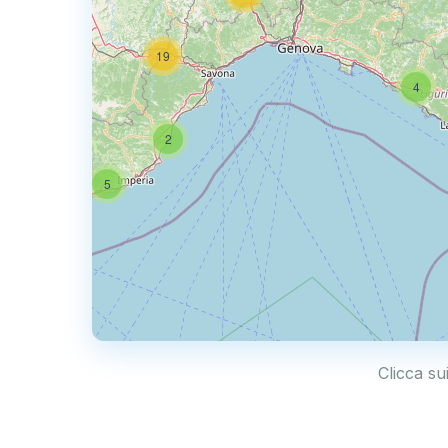
50
19
4
2
5
Clicca su