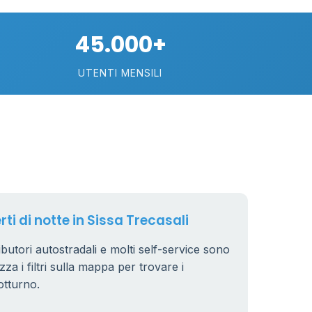
0.799 €
24
45.000+
0.779 €
38
UTENTI MENSILI
64
7
32
161
14
80
16
18
rti di notte in Sissa Trecasali
40
ributori autostradali e molti self-service sono
6
zza i filtri sulla mappa per trovare i
otturno.