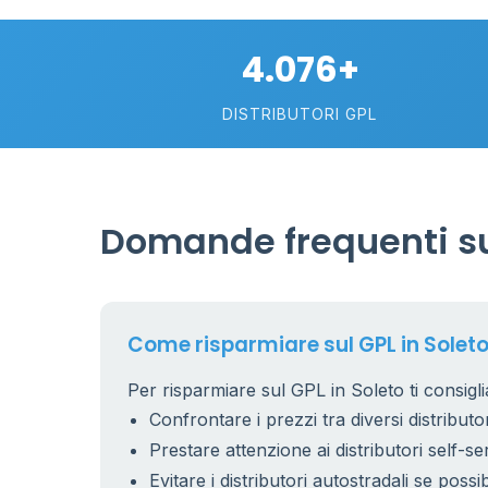
4.076+
DISTRIBUTORI GPL
0.991 €
Domande frequenti sul
26
7
15
Come risparmiare sul GPL in Solet
Per risparmiare sul GPL in Soleto ti consigli
Confrontare i prezzi tra diversi distributor
53
6
9
Prestare attenzione ai distributori self-se
22
Evitare i distributori autostradali se possib