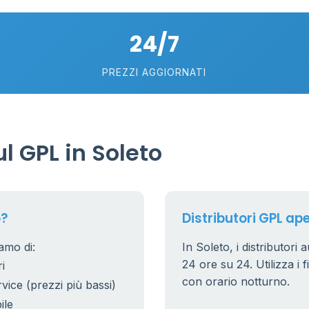
24/7
10
22
PREZZI AGGIORNATI
6
2
 GPL in Soleto
15
20
o?
Distributori GPL ape
amo di:
In Soleto, i distributori 
24 ore su 24. Utilizza i f
i
con orario notturno.
rvice (prezzi più bassi)
ile