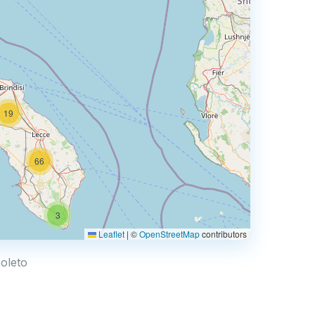
19
66
3
Leaflet
|
©
OpenStreetMap
contributors
Soleto