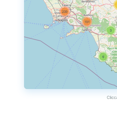
230
101
3
6
Clicc