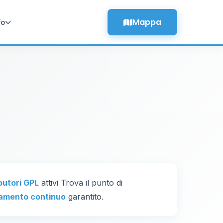
Mappa
fo
ibutori GPL
attivi Trova il punto di
amento continuo
garantito.