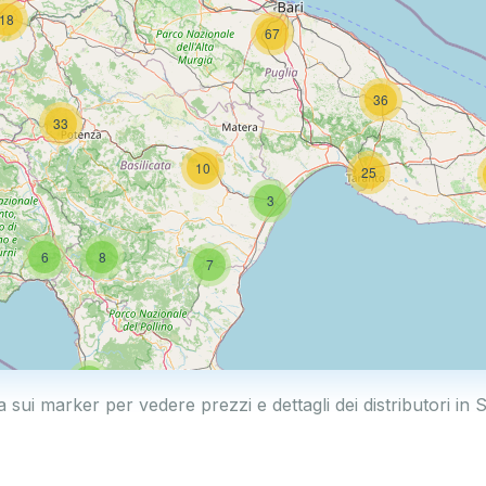
18
67
36
33
10
25
3
6
8
7
4
a sui marker per vedere prezzi e dettagli dei distributori in 
44
6