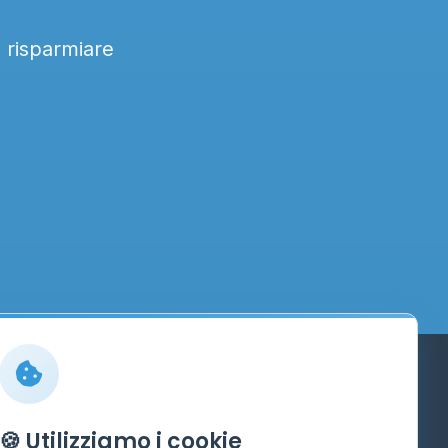
a risparmiare
Info
🍪 Utilizziamo i cookie