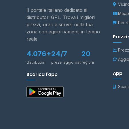
Vicin
Il portale italiano dedicato ai
Mappa
distributori GPL. Trova i migliori
Per r
prezzi, orari e servizi nella tua
zona con aggiornamenti in tempo
Prezzi
reale.
Prezz
4.076+
24/7
20
Aggio
distributori
prezzi aggiornati
regioni
App
Scarica l'app
Scari