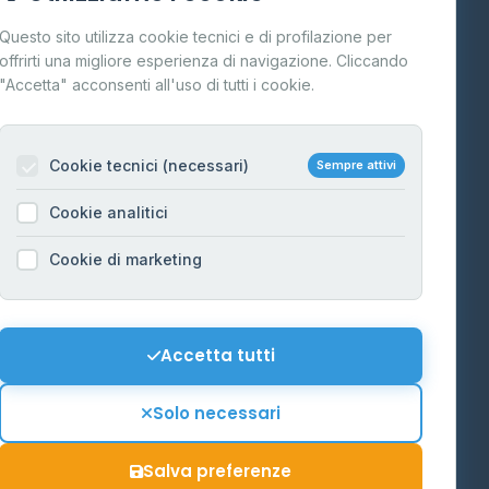
Cos'è il GPL
Questo sito utilizza cookie tecnici e di profilazione per
FAQ
offrirti una migliore esperienza di navigazione. Cliccando
te
"Accetta" acconsenti all'uso di tutti i cookie.
Contatti
Per gestori
na
Cookie tecnici (necessari)
Sempre attivi
Informazioni legali
Cookie analitici
Privacy Policy
na
Cookie di marketing
Cookie Policy
o-Alto
Preferenze Cookie
Mappa del sito
Accetta tutti
'Aosta
Contattaci
Solo necessari
info@distributori-gpl.it
Salva preferenze