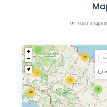
29
Map
0.799 €
24
Utilizza la mappa int
0.779 €
64
7
+
32
26
−
Sel
14
80
16
5
40
6