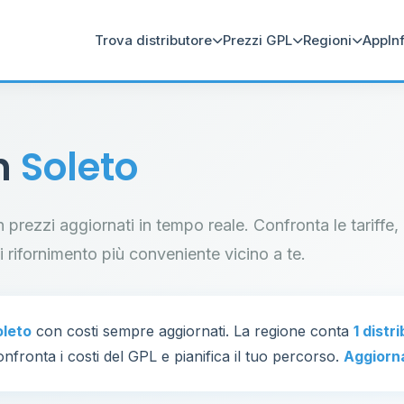
Trova distributore
Prezzi GPL
Regioni
App
In
in
Soleto
on prezzi aggiornati in tempo reale. Confronta le tariffe,
di rifornimento più conveniente vicino a te.
oleto
con costi sempre aggiornati. La regione conta
1 distr
nfronta i costi del GPL e pianifica il tuo percorso.
Aggiorn