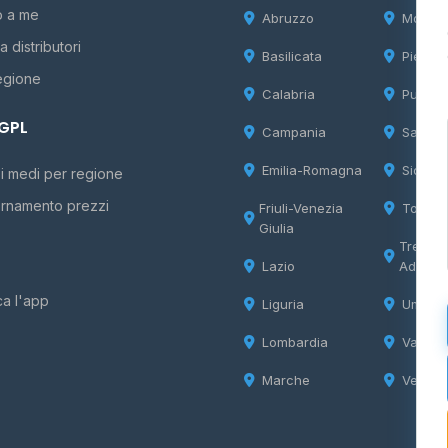
o a me
Abruzzo
Molise
 distributori
Basilicata
Piemon
egione
Calabria
Puglia
 GPL
Campania
Sardeg
Emilia-Romagna
Sicilia
i medi per regione
rnamento prezzi
Friuli-Venezia
Tosca
Giulia
Trentin
Lazio
Adige
ca l'app
Liguria
Umbria
Lombardia
Valle d
Marche
Veneto