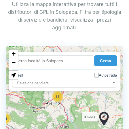
Utilizza la mappa interattiva per trovare tutti i
distributori di GPL in Solopaca. Filtra per tipologia
di servizio e bandiera, visualizza i prezzi
aggiornati.
6
+
0.699 €
Cerca
−
3
1
7
Self
Autostrada
Seleziona bandiera
11
0.699 €
14