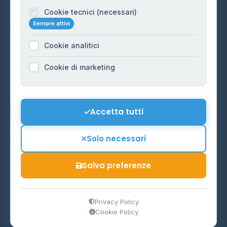
Informazioni legali
Cookie tecnici (necessari)
Sempre attivi
Privacy Policy
Cookie analitici
Cookie Policy
Preferenze Cookie
Cookie di marketing
Mappa del sito
Contattaci
Accetta tutti
info@distributori-gpl.it
Solo necessari
Salva preferenze
© 2026 - Distributori di GPL -
AF Project Software Agency
Carpi
P.IVA 03859300364
Privacy Policy
Cookie Policy
Dati forniti da
Ministero delle Imprese e del Made in Italy
-
Aggiornamento quotidiano