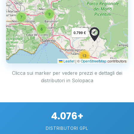
9
7
6
0.799 €
13
2
Leaflet
|
©
OpenStreetMap
contributors
Clicca sui marker per vedere prezzi e dettagli dei
distributori in Solopaca
4.076+
DISTRIBUTORI GPL