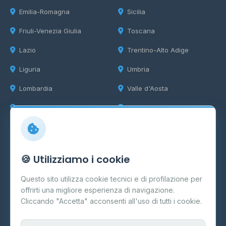
Emilia-Romagna
Sicilia
Friuli-Venezia Giulia
Toscana
Lazio
Trentino-Alto Adige
Liguria
Umbria
Lombardia
Valle d'Aosta
Marche
Veneto
Info
🍪 Utilizziamo i cookie
Cos'è il GPL
Questo sito utilizza cookie tecnici e di profilazione per
FAQ
offrirti una migliore esperienza di navigazione.
Contatti
Cliccando "Accetta" acconsenti all'uso di tutti i cookie.
Per gestori