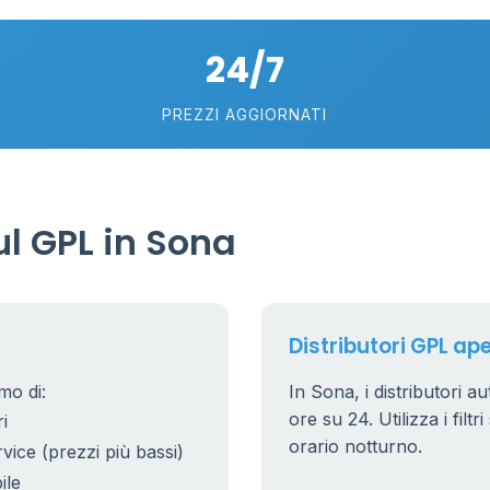
18
24/7
75
5
58
PREZZI AGGIORNATI
0.769 €
21
56
36
l GPL in Sona
24
11
26
20
Distributori GPL ape
10
0
2
mo di:
In Sona, i distributori a
0.779 €
ore su 24. Utilizza i filt
i
38
8
orario notturno.
rvice (prezzi più bassi)
25
ile