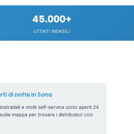
45.000+
UTENTI MENSILI
89
29
rti di notte in Sona
.799 €
24
utostradali e molti self-service sono aperti 24
ri sulla mappa per trovare i distributori con
64