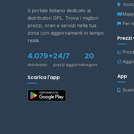
Vicin
Il portale italiano dedicato ai
Mappa
distributori GPL. Trova i migliori
Per r
prezzi, orari e servizi nella tua
zona con aggiornamenti in tempo
Prezzi
reale.
Prezz
4.079+
24/7
20
Aggio
distributori
prezzi aggiornati
regioni
App
Scarica l'app
Scari