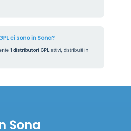
7
32
 GPL ci sono in Sona?
mente
1 distributori GPL
attivi, distribuiti in
in Sona