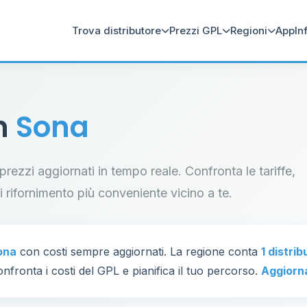
Trova distributore
Prezzi GPL
Regioni
App
In
in
Sona
 prezzi aggiornati in tempo reale. Confronta le tariffe,
di rifornimento più conveniente vicino a te.
ona
con costi sempre aggiornati. La regione conta
1 distrib
nfronta i costi del GPL e pianifica il tuo percorso.
Aggiorn