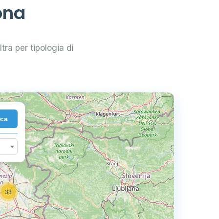
ona
ltra per tipologia di
rca
33