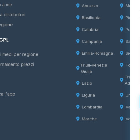
o a me
Abruzzo
Molise
 distributori
Basilicata
Piemon
egione
Calabria
Puglia
 GPL
Campania
Sardeg
Emilia-Romagna
Sicilia
i medi per regione
rnamento prezzi
Friuli-Venezia
Tosca
Giulia
Trentin
Lazio
Adige
ca l'app
Liguria
Umbria
Lombardia
Valle d
Marche
Veneto