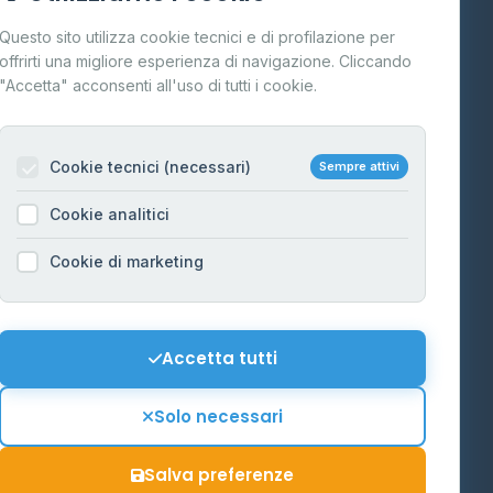
Cos'è il GPL
Questo sito utilizza cookie tecnici e di profilazione per
FAQ
offrirti una migliore esperienza di navigazione. Cliccando
te
"Accetta" acconsenti all'uso di tutti i cookie.
Contatti
Per gestori
na
Cookie tecnici (necessari)
Sempre attivi
Informazioni legali
Cookie analitici
Privacy Policy
na
Cookie di marketing
Cookie Policy
o-Alto
Preferenze Cookie
Mappa del sito
Accetta tutti
'Aosta
Contattaci
Solo necessari
info@distributori-gpl.it
Salva preferenze