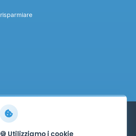
 risparmiare
Info
🍪 Utilizziamo i cookie