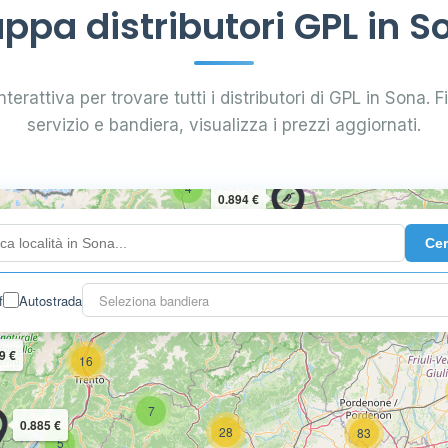
ppa distributori GPL in S
terattiva per trovare tutti i distributori di GPL in Sona. Fi
servizio e bandiera, visualizza i prezzi aggiornati.
4
0.894 €
Ce
10
2
3
f
Autostrada
Seleziona bandiera
9 €
16
7
0.885 €
28
83
5