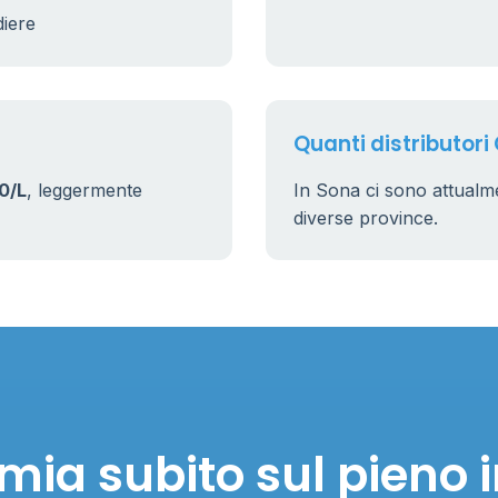
diere
17
161
Quanti distributori
0/L
, leggermente
In Sona ci sono attual
diverse province.
mia subito sul pieno 