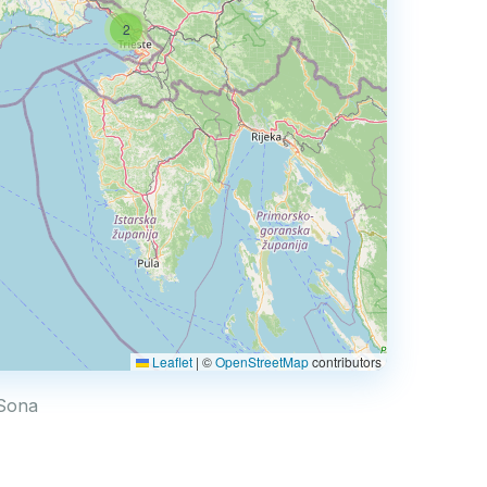
2
Leaflet
|
©
OpenStreetMap
contributors
 Sona