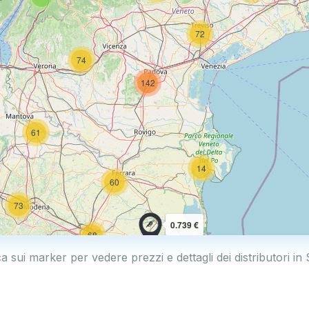
72
74
142
61
14
60
73
0.739 €
68
0.769 €
ca sui marker per vedere prezzi e dettagli dei distributori in
114
2