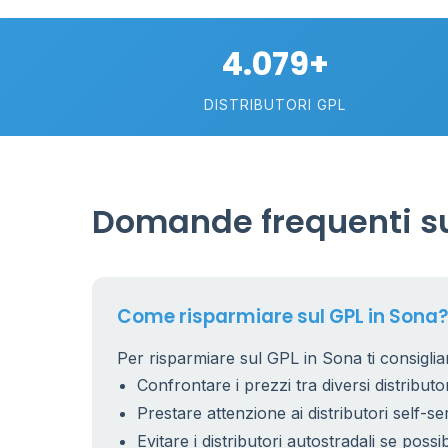
2
4.079+
112
DISTRIBUTORI GPL
Domande frequenti su
Come risparmiare sul GPL in Sona?
Per risparmiare sul GPL in Sona ti consiglia
Confrontare i prezzi tra diversi distributor
Prestare attenzione ai distributori self-se
Evitare i distributori autostradali se possib