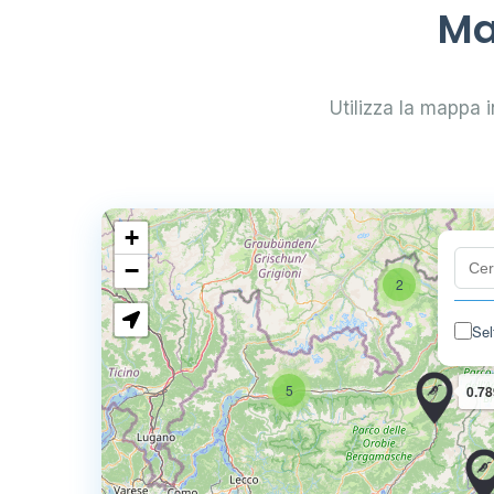
Ma
Utilizza la mappa in
+
−
2
Sel
5
0.78
4