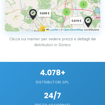
5
4
0.649 €
0.819 €
Leaflet
|
©
OpenStreetMap
contributors
10
Clicca sui marker per vedere prezzi e dettagli dei
distributori in Sonico
4.078+
DISTRIBUTORI GPL
24/7