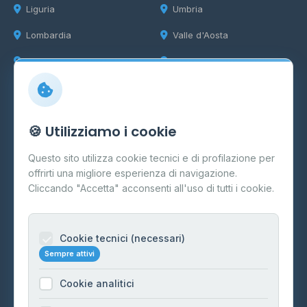
Liguria
Umbria
Lombardia
Valle d'Aosta
Marche
Veneto
Info
🍪 Utilizziamo i cookie
Cos'è il GPL
Questo sito utilizza cookie tecnici e di profilazione per
FAQ
offrirti una migliore esperienza di navigazione.
Contatti
Cliccando "Accetta" acconsenti all'uso di tutti i cookie.
Per gestori
Informazioni legali
Cookie tecnici (necessari)
Sempre attivi
Privacy Policy
Cookie analitici
Cookie Policy