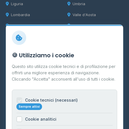
Liguria
Umbria
Lombardia
Valle d'Aosta
Marche
Veneto
Info
🍪 Utilizziamo i cookie
Cos'è il GPL
Questo sito utilizza cookie tecnici e di profilazione per
FAQ
offrirti una migliore esperienza di navigazione.
Contatti
Cliccando "Accetta" acconsenti all'uso di tutti i cookie.
Per gestori
Informazioni legali
Cookie tecnici (necessari)
Sempre attivi
Privacy Policy
Cookie analitici
Cookie Policy