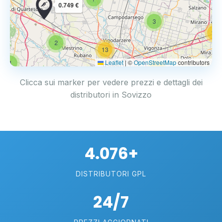
0.749 €
3
14
2
13
Leaflet
|
©
OpenStreetMap
contributors
4
17
Clicca sui marker per vedere prezzi e dettagli dei
distributori in Sovizzo
4.076+
DISTRIBUTORI GPL
24/7