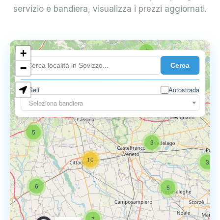
servizio e bandiera, visualizza i prezzi aggiornati.
+
2
Cerca
−
Self
Autostrada
Seleziona bandiera
5
6
9
5
3
10
3
6
5
7