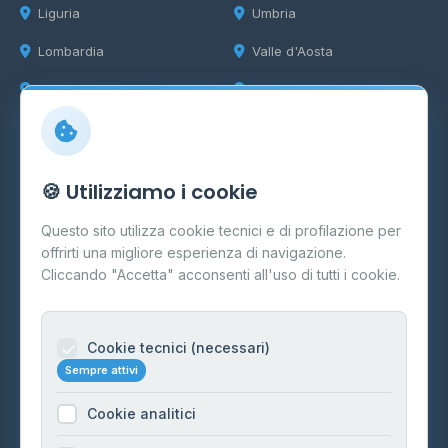
Liguria
Umbria
Lombardia
Valle d'Aosta
Marche
Veneto
Info
🍪 Utilizziamo i cookie
Cos'è il GPL
Questo sito utilizza cookie tecnici e di profilazione per
FAQ
offrirti una migliore esperienza di navigazione.
Contatti
Cliccando "Accetta" acconsenti all'uso di tutti i cookie.
Per gestori
Informazioni legali
Cookie tecnici (necessari)
Sempre attivi
Privacy Policy
Cookie analitici
Cookie Policy