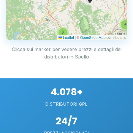
6
2
Leaflet
|
©
OpenStreetMap
contributors
Clicca sui marker per vedere prezzi e dettagli dei
distributori in Spello
4.078+
DISTRIBUTORI GPL
24/7