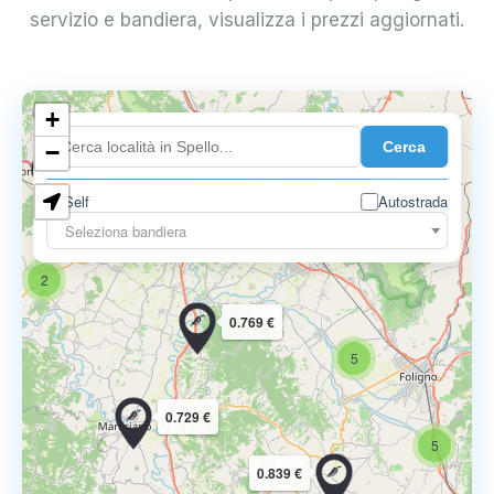
servizio e bandiera, visualizza i prezzi aggiornati.
3
+
Cerca
−
0.719 €
Self
Autostrada
12
Seleziona bandiera
7
2
0.769 €
5
0.729 €
5
0.839 €