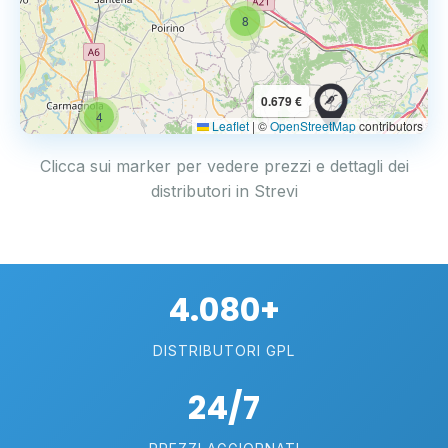
8
6
4
0.679 €
4
Leaflet
|
©
OpenStreetMap
contributors
Clicca sui marker per vedere prezzi e dettagli dei
distributori in Strevi
4.080+
DISTRIBUTORI GPL
24/7