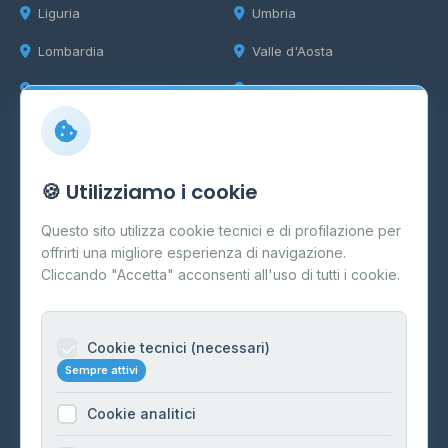
Liguria
Umbria
Lombardia
Valle d'Aosta
Marche
Veneto
Info
🍪 Utilizziamo i cookie
Cos'è il GPL
Questo sito utilizza cookie tecnici e di profilazione per
FAQ
offrirti una migliore esperienza di navigazione.
Contatti
Cliccando "Accetta" acconsenti all'uso di tutti i cookie.
Per gestori
Informazioni legali
Cookie tecnici (necessari)
Sempre attivi
Privacy Policy
Cookie analitici
Cookie Policy