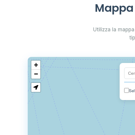
Mappa d
Utilizza la mappa 
ti
+
−
Sel