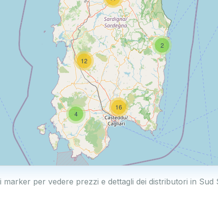
2
12
16
4
i marker per vedere prezzi e dettagli dei distributori in Su