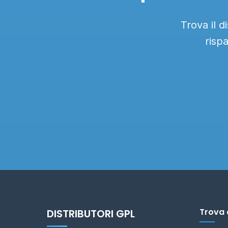
Trova il d
risp
Trova 
DISTRIBUTORI GPL