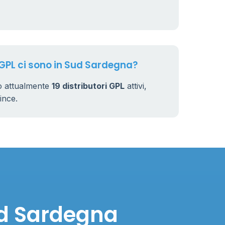
 GPL ci sono in Sud Sardegna?
o attualmente
19 distributori GPL
attivi,
vince.
ud Sardegna