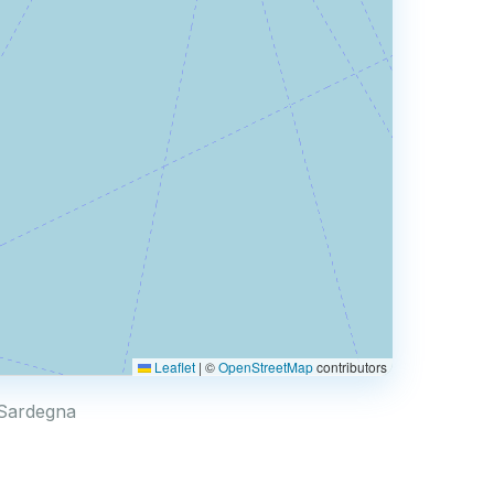
Leaflet
|
©
OpenStreetMap
contributors
d Sardegna