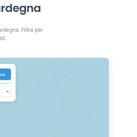
Sardegna
160
ardegna. Filtra per
ti.
18
rca