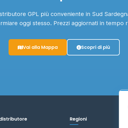
istributore GPL più conveniente in Sud Sardegna
armiare oggi stesso. Prezzi aggiornati in tempo r
Vai alla Mappa
Scopri di più
distributore
Regioni