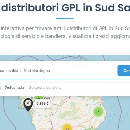
istributori GPL in Sud 
interattiva per trovare tutti i distributori di GPL in Sud S
pologia di servizio e bandiera, visualizza i prezzi aggiorna
Ce
11
0.899 €
f
Autostrada
Seleziona bandiera
9
0.899 €
5
11