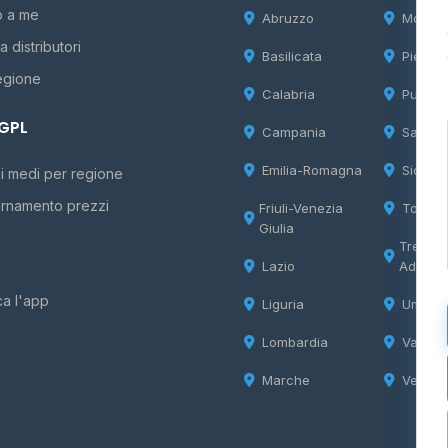
o a me
Abruzzo
Molise
 distributori
Basilicata
Piemon
egione
Calabria
Puglia
 GPL
Campania
Sardeg
Emilia-Romagna
Sicilia
i medi per regione
rnamento prezzi
Friuli-Venezia
Tosca
Giulia
Trentin
Lazio
Adige
ca l'app
Liguria
Umbria
Lombardia
Valle d
Marche
Veneto