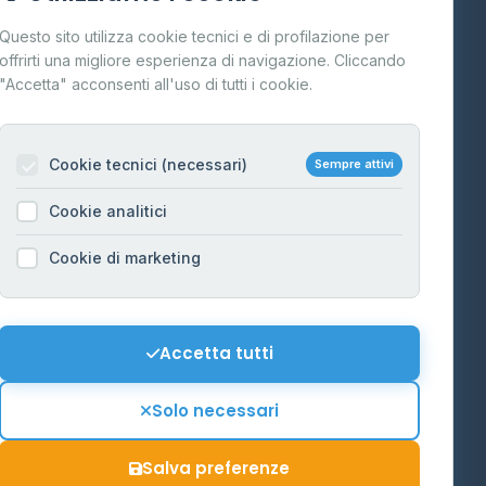
Cos'è il GPL
Questo sito utilizza cookie tecnici e di profilazione per
FAQ
offrirti una migliore esperienza di navigazione. Cliccando
te
"Accetta" acconsenti all'uso di tutti i cookie.
Contatti
Per gestori
na
Cookie tecnici (necessari)
Sempre attivi
Informazioni legali
Cookie analitici
Privacy Policy
na
Cookie di marketing
Cookie Policy
o-Alto
Preferenze Cookie
Mappa del sito
Accetta tutti
'Aosta
Contattaci
Solo necessari
info@distributori-gpl.it
Salva preferenze