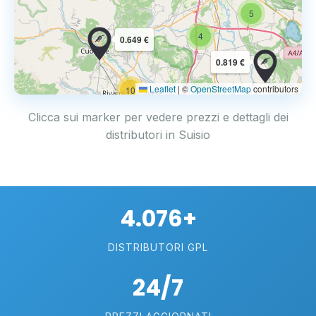
5
4
0.649 €
0.819 €
Leaflet
|
©
OpenStreetMap
contributors
10
Clicca sui marker per vedere prezzi e dettagli dei
distributori in Suisio
4.076+
DISTRIBUTORI GPL
24/7