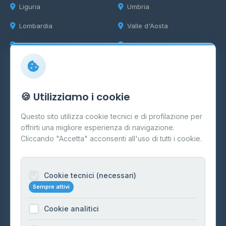
Liguria
Umbria
Lombardia
Valle d'Aosta
Marche
Veneto
Info
🍪 Utilizziamo i cookie
Cos'è il GPL
Questo sito utilizza cookie tecnici e di profilazione per
FAQ
offrirti una migliore esperienza di navigazione.
Contatti
Cliccando "Accetta" acconsenti all'uso di tutti i cookie.
Per gestori
Informazioni legali
Cookie tecnici (necessari)
Sempre attivi
Privacy Policy
Cookie analitici
Cookie Policy