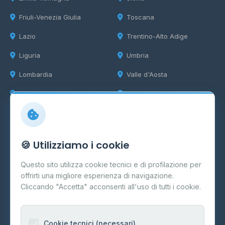
Friuli-Venezia Giulia
Toscana
Lazio
Trentino-Alto Adige
Liguria
Umbria
Lombardia
Valle d'Aosta
Marche
Veneto
Info
🍪 Utilizziamo i cookie
Cos'è il GPL
Questo sito utilizza cookie tecnici e di profilazione per
FAQ
offrirti una migliore esperienza di navigazione.
Contatti
Cliccando "Accetta" acconsenti all'uso di tutti i cookie.
Per gestori
Informazioni legali
Cookie tecnici (necessari)