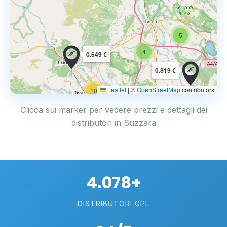
5
4
0.649 €
0.819 €
Leaflet
|
©
OpenStreetMap
contributors
10
Clicca sui marker per vedere prezzi e dettagli dei
distributori in Suzzara
4.078+
DISTRIBUTORI GPL