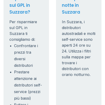
sul GPL in
notte in
Suzzara?
Suzzara
Per risparmiare
In Suzzara, i
sul GPL in
distributori
Suzzara ti
autostradali e molti
consigliamo di:
self-service sono
aperti 24 ore su
Confrontare i
24. Utilizza i filtri
prezzi tra
sulla mappa per
diversi
trovare i
distributori
distributori con
Prestare
orario notturno.
attenzione ai
distributori self-
service (prezzi
più bassi)
Evitare i