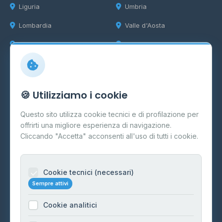
Liguria
Umbria
Lombardia
Valle d'Aosta
Marche
Veneto
Info
🍪 Utilizziamo i cookie
Cos'è il GPL
Questo sito utilizza cookie tecnici e di profilazione per
FAQ
offrirti una migliore esperienza di navigazione.
Contatti
Cliccando "Accetta" acconsenti all'uso di tutti i cookie.
Per gestori
Informazioni legali
Cookie tecnici (necessari)
Sempre attivi
Privacy Policy
Cookie analitici
Cookie Policy