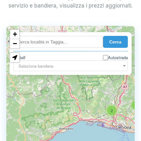
servizio e bandiera, visualizza i prezzi aggiornati.
+
4
Cerca
−
Self
Autostrada
6
Seleziona bandiera
3
2