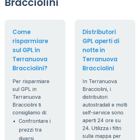
Bracciolini
Come
Distributori
risparmiare
GPL aperti di
sul GPL in
notte in
Terranuova
Terranuova
Bracciolini?
Bracciolini
Per risparmiare
In Terranuova
sul GPL in
Bracciolini, i
Terranuova
distributori
Bracciolini ti
autostradali e molti
consigliamo di:
self-service sono
aperti 24 ore su
Confrontare i
24. Utilizza i filtri
prezzi tra
sulla mappa per
diversi