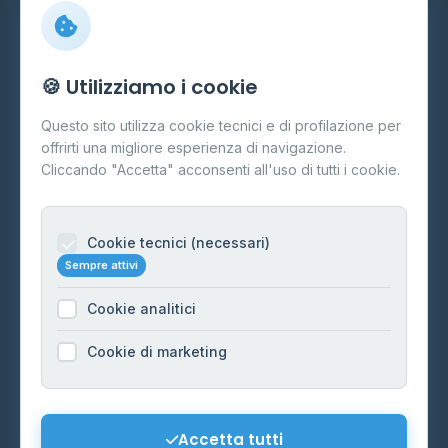
Info
🍪 Utilizziamo i cookie
Cos'è il GPL
Questo sito utilizza cookie tecnici e di profilazione per
FAQ
offrirti una migliore esperienza di navigazione.
Contatti
Cliccando "Accetta" acconsenti all'uso di tutti i cookie.
Per gestori
Informazioni legali
Cookie tecnici (necessari)
Sempre attivi
Privacy Policy
Cookie analitici
Cookie Policy
Preferenze Cookie
Cookie di marketing
Mappa del sito
Contattaci
Accetta tutti