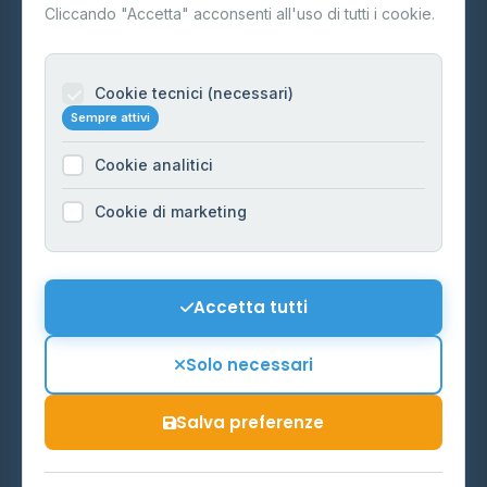
Contatti
Cliccando "Accetta" acconsenti all'uso di tutti i cookie.
Per gestori
Informazioni legali
Cookie tecnici (necessari)
Sempre attivi
Privacy Policy
Cookie analitici
Cookie Policy
Preferenze Cookie
Cookie di marketing
Mappa del sito
Contattaci
Accetta tutti
info@distributori-gpl.it
Solo necessari
Salva preferenze
© 2026 - Distributori di GPL -
AF Project Software Agency