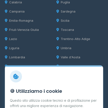
Calabria
Puglia
Campania
Sardegna
Emilia-Romagna
Sicilia
Friuli-Venezia Giulia
Toscana
Lazio
Trentino-Alto Adige
Liguria
Umbria
Lombardia
Valle d'Aosta
Marche
Veneto
Info
🍪 Utilizziamo i cookie
Cos'è il GPL
Questo sito utilizza cookie tecnici e di profilazione per
FAQ
offrirti una migliore esperienza di navigazione.