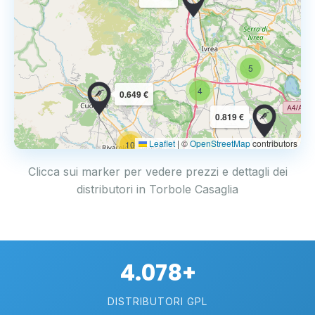
5
4
0.649 €
0.819 €
Leaflet
|
©
OpenStreetMap
contributors
10
Clicca sui marker per vedere prezzi e dettagli dei
distributori in Torbole Casaglia
4.078+
DISTRIBUTORI GPL