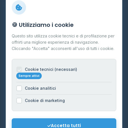
Info
🍪 Utilizziamo i cookie
Cos'è il GPL
Questo sito utilizza cookie tecnici e di profilazione per
FAQ
offrirti una migliore esperienza di navigazione.
Contatti
Cliccando "Accetta" acconsenti all'uso di tutti i cookie.
Per gestori
Informazioni legali
Cookie tecnici (necessari)
Sempre attivi
Privacy Policy
Cookie analitici
Cookie Policy
Preferenze Cookie
Cookie di marketing
Mappa del sito
Contattaci
Accetta tutti