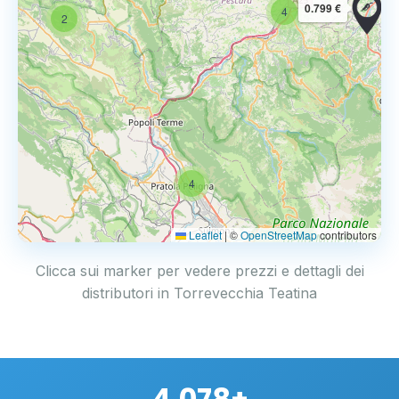
0.799 €
4
2
4
Leaflet
|
©
OpenStreetMap
contributors
Clicca sui marker per vedere prezzi e dettagli dei
distributori in Torrevecchia Teatina
4.078+