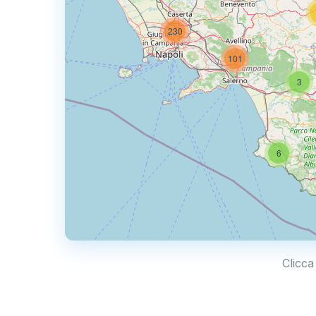
230
101
3
6
Clicca