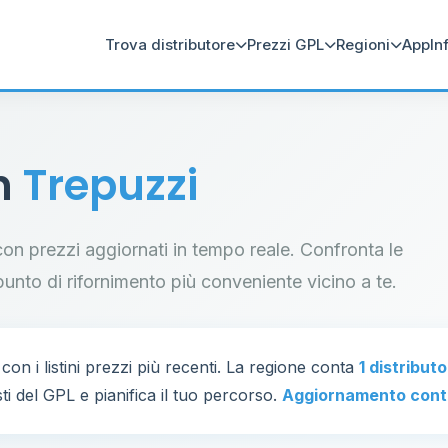
Trova distributore
Prezzi GPL
Regioni
App
In
in
Trepuzzi
 con prezzi aggiornati in tempo reale. Confronta le
il punto di rifornimento più conveniente vicino a te.
con i listini prezzi più recenti. La regione conta
1 distribut
ti del GPL e pianifica il tuo percorso.
Aggiornamento cont