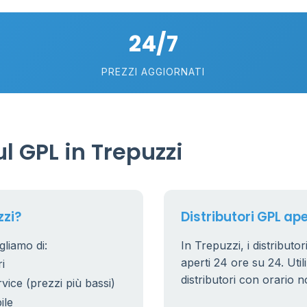
24/7
10
22
PREZZI AGGIORNATI
6
2
 GPL in Trepuzzi
15
20
zzi?
Distributori GPL ape
gliamo di:
In Trepuzzi, i distributo
aperti 24 ore su 24. Utili
i
distributori con orario n
rvice (prezzi più bassi)
ile