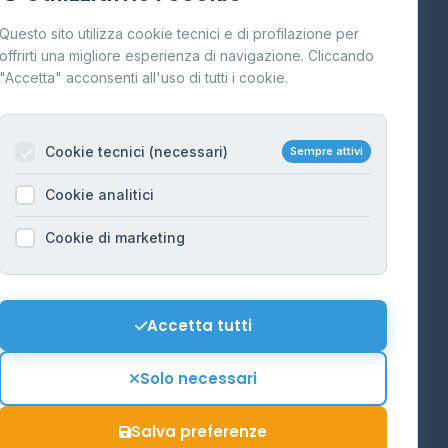
Cos'è il GPL
Questo sito utilizza cookie tecnici e di profilazione per
FAQ
offrirti una migliore esperienza di navigazione. Cliccando
te
"Accetta" acconsenti all'uso di tutti i cookie.
Contatti
Per gestori
na
Cookie tecnici (necessari)
Sempre attivi
Informazioni legali
Cookie analitici
Privacy Policy
na
Cookie di marketing
Cookie Policy
o-Alto
Preferenze Cookie
Mappa del sito
Accetta tutti
'Aosta
Contattaci
Solo necessari
info@distributori-gpl.it
Salva preferenze