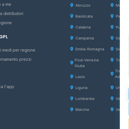
o a me
Abruzzo
Molise
 distributori
Basilicata
Piemon
egione
Calabria
Puglia
 GPL
Campania
Sardeg
Emilia-Romagna
Sicilia
i medi per regione
rnamento prezzi
Friuli-Venezia
Tosca
Giulia
Trentin
Lazio
Adige
ca l'app
Liguria
Umbria
Lombardia
Valle d
Marche
Veneto