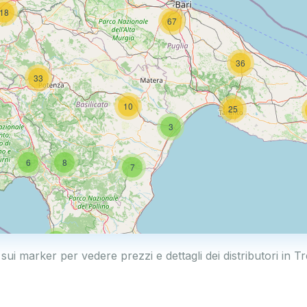
18
67
36
33
10
25
3
6
8
7
4
 sui marker per vedere prezzi e dettagli dei distributori in T
44
6