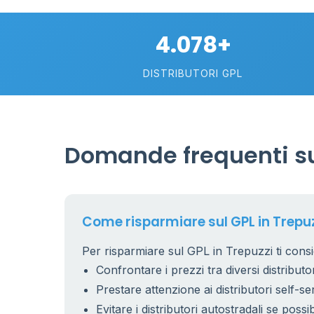
4.078+
DISTRIBUTORI GPL
0.991 €
Domande frequenti sul
26
7
15
Come risparmiare sul GPL in Trepu
Per risparmiare sul GPL in Trepuzzi ti consi
Confrontare i prezzi tra diversi distributor
53
6
9
Prestare attenzione ai distributori self-se
22
Evitare i distributori autostradali se possib