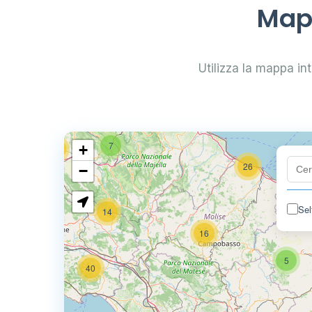
29
Mapp
0.799 €
24
Utilizza la mappa inte
0.779 €
64
7
+
32
26
−
Sel
14
80
16
5
40
6