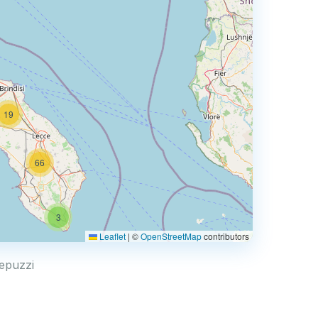
19
66
3
Leaflet
|
©
OpenStreetMap
contributors
repuzzi