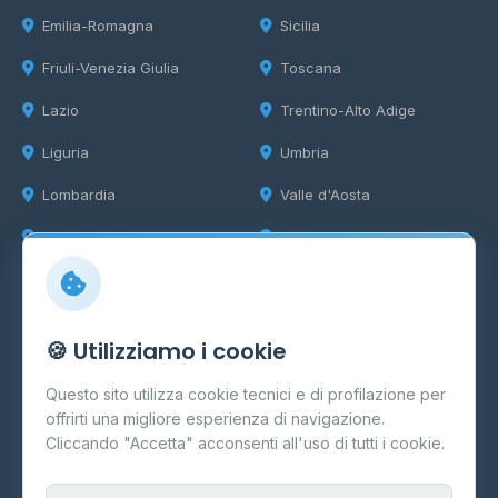
Emilia-Romagna
Sicilia
Friuli-Venezia Giulia
Toscana
Lazio
Trentino-Alto Adige
Liguria
Umbria
Lombardia
Valle d'Aosta
Marche
Veneto
Info
🍪 Utilizziamo i cookie
Cos'è il GPL
Questo sito utilizza cookie tecnici e di profilazione per
FAQ
offrirti una migliore esperienza di navigazione.
Contatti
Cliccando "Accetta" acconsenti all'uso di tutti i cookie.
Per gestori