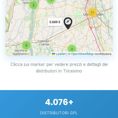
2
11
0.689 €
8
2
Leaflet
|
©
OpenStreetMap
contributors
Clicca sui marker per vedere prezzi e dettagli dei
distributori in Tricesimo
4.076+
DISTRIBUTORI GPL