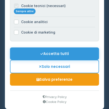
Informazioni legali
Cookie tecnici (necessari)
Sempre attivi
Privacy Policy
Cookie analitici
Cookie Policy
Preferenze Cookie
Cookie di marketing
Mappa del sito
Contattaci
Accetta tutti
info@distributori-gpl.it
Solo necessari
Salva preferenze
© 2026 - Distributori di GPL -
AF Project Software Agency
Carpi
P.IVA 03859300364
Privacy Policy
Cookie Policy
Dati forniti da
Ministero delle Imprese e del Made in Italy
-
Aggiornamento quotidiano