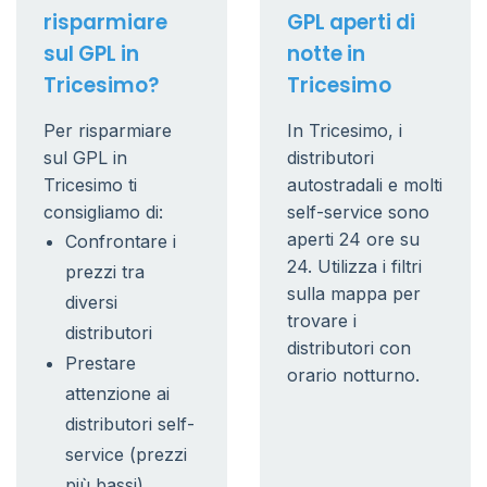
risparmiare
GPL aperti di
sul GPL in
notte in
Tricesimo?
Tricesimo
Per risparmiare
In Tricesimo, i
sul GPL in
distributori
Tricesimo ti
autostradali e molti
consigliamo di:
self-service sono
aperti 24 ore su
Confrontare i
24. Utilizza i filtri
prezzi tra
sulla mappa per
diversi
trovare i
distributori
distributori con
Prestare
orario notturno.
attenzione ai
distributori self-
service (prezzi
più bassi)