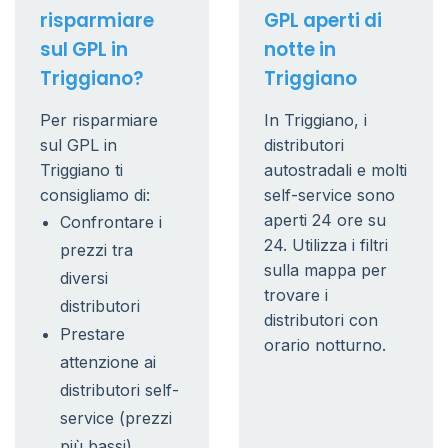
risparmiare
GPL aperti di
sul GPL in
notte in
Triggiano?
Triggiano
Per risparmiare
In Triggiano, i
sul GPL in
distributori
Triggiano ti
autostradali e molti
consigliamo di:
self-service sono
aperti 24 ore su
Confrontare i
24. Utilizza i filtri
prezzi tra
sulla mappa per
diversi
trovare i
distributori
distributori con
Prestare
orario notturno.
attenzione ai
distributori self-
service (prezzi
più bassi)