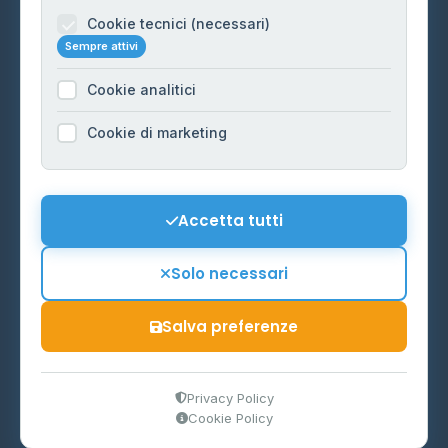
Informazioni legali
Cookie tecnici (necessari)
Sempre attivi
Privacy Policy
Cookie analitici
Cookie Policy
Preferenze Cookie
Cookie di marketing
Mappa del sito
Contattaci
Accetta tutti
info@distributori-gpl.it
Solo necessari
Salva preferenze
© 2026 - Distributori di GPL -
AF Project Software Agency
Carpi
P.IVA 03859300364
Privacy Policy
Cookie Policy
Dati forniti da
Ministero delle Imprese e del Made in Italy
-
Aggiornamento quotidiano