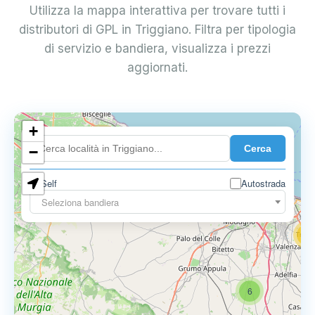
Utilizza la mappa interattiva per trovare tutti i
distributori di GPL in Triggiano. Filtra per tipologia
di servizio e bandiera, visualizza i prezzi
aggiornati.
+
4
Cerca
−
3
0.729 €
Self
Autostrada
3
Seleziona bandiera
13
16
6