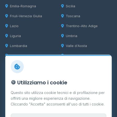
Emilia-Romagna
Sicilia
Friuli-Venezia Giulia
Toscana
Lazio
Trentino-Alto Adige
Liguria
Umbria
Lombardia
Valle d'Aosta
Marche
Veneto
Info
🍪 Utilizziamo i cookie
Cos'è il GPL
Questo sito utilizza cookie tecnici e di profilazione per
FAQ
offrirti una migliore esperienza di navigazione.
Contatti
Cliccando "Accetta" acconsenti all'uso di tutti i cookie.
Per gestori