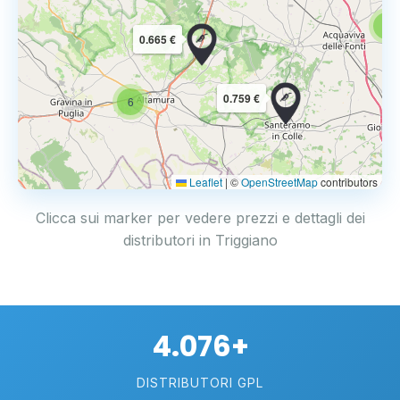
6
0.665 €
0.759 €
6
Leaflet
|
©
OpenStreetMap
contributors
Clicca sui marker per vedere prezzi e dettagli dei
distributori in Triggiano
4.076+
DISTRIBUTORI GPL