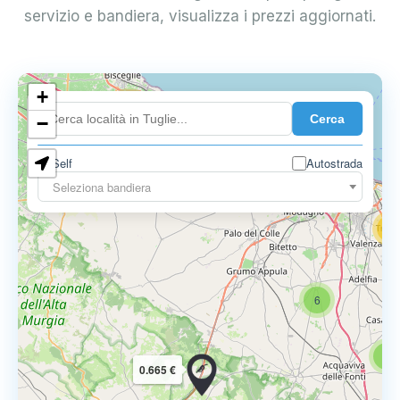
servizio e bandiera, visualizza i prezzi aggiornati.
+
4
Cerca
−
3
0.729 €
Self
Autostrada
3
Seleziona bandiera
13
16
6
6
0.665 €