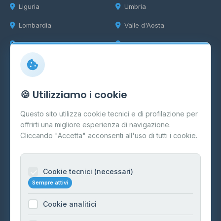
Liguria
Umbria
Lombardia
Valle d'Aosta
Marche
Veneto
Info
🍪 Utilizziamo i cookie
Cos'è il GPL
Questo sito utilizza cookie tecnici e di profilazione per
FAQ
offrirti una migliore esperienza di navigazione.
Contatti
Cliccando "Accetta" acconsenti all'uso di tutti i cookie.
Per gestori
Informazioni legali
Cookie tecnici (necessari)
Sempre attivi
Privacy Policy
Cookie analitici
Cookie Policy