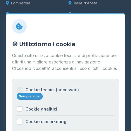
Lombardia
Valle d'Aosta
Marche
Veneto
Info
🍪 Utilizziamo i cookie
Cos'è il GPL
Questo sito utilizza cookie tecnici e di profilazione per
FAQ
offrirti una migliore esperienza di navigazione.
Contatti
Cliccando "Accetta" acconsenti all'uso di tutti i cookie.
Per gestori
Informazioni legali
Cookie tecnici (necessari)
Sempre attivi
Privacy Policy
Cookie analitici
Cookie Policy
Preferenze Cookie
Cookie di marketing
Mappa del sito