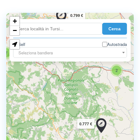
0.799 €
+
Cerca
−
Self
Autostrada
Seleziona bandiera
7
2
0.777 €