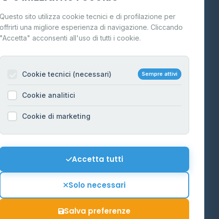
Cos'è il GPL
Questo sito utilizza cookie tecnici e di profilazione per
FAQ
offrirti una migliore esperienza di navigazione. Cliccando
te
"Accetta" acconsenti all'uso di tutti i cookie.
Contatti
Per gestori
na
Cookie tecnici (necessari)
Sempre attivi
Informazioni legali
Cookie analitici
Privacy Policy
na
Cookie di marketing
Cookie Policy
o-Alto
Preferenze Cookie
Mappa del sito
Accetta tutti
'Aosta
Contattaci
Solo necessari
info@distributori-gpl.it
Salva preferenze