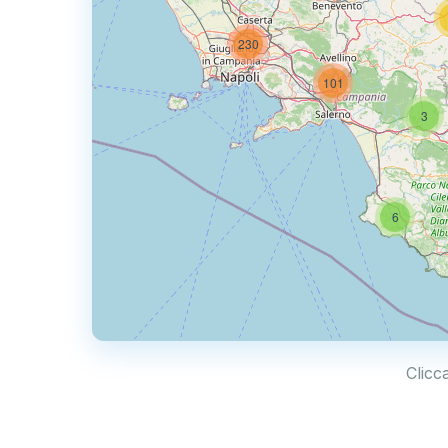
230
101
3
6
Clicc