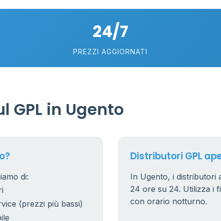
24/7
10
22
PREZZI AGGIORNATI
6
2
l GPL in Ugento
15
20
o?
Distributori GPL ape
iamo di:
In Ugento, i distributori
24 ore su 24. Utilizza i f
i
con orario notturno.
rvice (prezzi più bassi)
ile