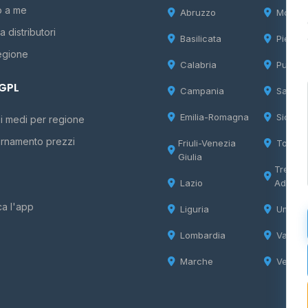
o a me
Abruzzo
Molise
 distributori
Basilicata
Piemon
egione
Calabria
Puglia
 GPL
Campania
Sardeg
Emilia-Romagna
Sicilia
i medi per regione
rnamento prezzi
Friuli-Venezia
Tosca
Giulia
Trentin
Lazio
Adige
ca l'app
Liguria
Umbria
Lombardia
Valle d
Marche
Veneto