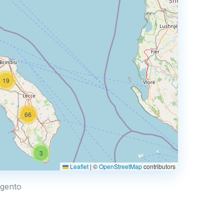
19
66
3
Leaflet
|
©
OpenStreetMap
contributors
Ugento