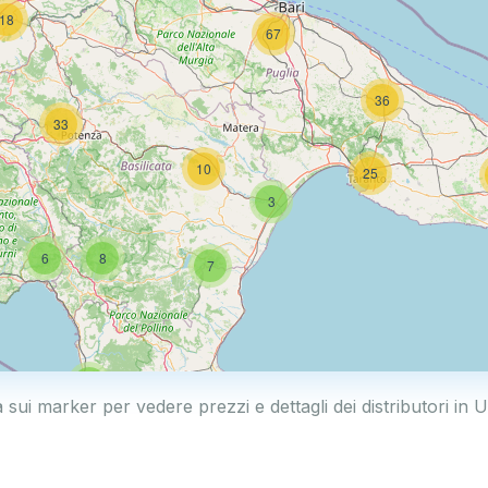
18
67
36
33
10
25
3
6
8
7
4
a sui marker per vedere prezzi e dettagli dei distributori in 
44
6