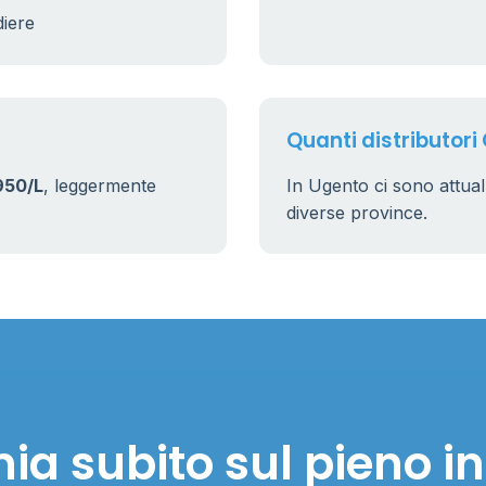
diere
Quanti distributori
950/L
, leggermente
In Ugento ci sono attu
diverse province.
ia subito sul pieno i