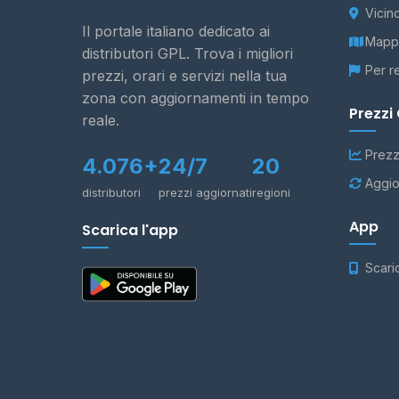
Vicin
Il portale italiano dedicato ai
Mappa
distributori GPL. Trova i migliori
Per r
prezzi, orari e servizi nella tua
zona con aggiornamenti in tempo
Prezzi
reale.
Prezz
4.076+
24/7
20
Aggio
distributori
prezzi aggiornati
regioni
App
Scarica l'app
Scari