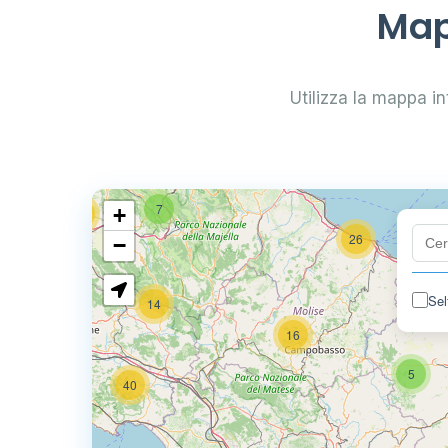
29
Map
0.799 €
24
Utilizza la mappa int
0.779 €
64
7
+
32
26
−
Sel
14
80
16
5
40
6