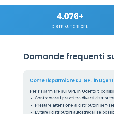
4.076+
DISTRIBUTORI GPL
0.991 €
Domande frequenti su
26
7
15
Come risparmiare sul GPL in Ugent
Per risparmiare sul GPL in Ugento ti consigl
Confrontare i prezzi tra diversi distributor
53
6
9
Prestare attenzione ai distributori self-se
22
Evitare i distributori autostradali se possib