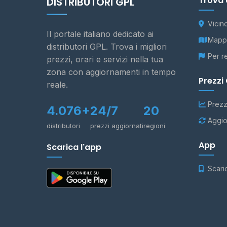
Trova 
DISTRIBUTORI GPL
Vicin
Il portale italiano dedicato ai
Mappa
distributori GPL. Trova i migliori
Per r
prezzi, orari e servizi nella tua
zona con aggiornamenti in tempo
Prezzi
reale.
Prezz
4.076+
24/7
20
Aggio
distributori
prezzi aggiornati
regioni
App
Scarica l'app
Scari