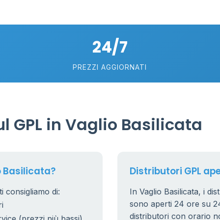
22
6
24/7
2
0.991 €
PREZZI AGGIORNATI
15
20
 GPL in Vaglio Basilicata
53
 Basilicata?
Distributori GPL ape
i consigliamo di:
In Vaglio Basilicata, i di
sono aperti 24 ore su 24.
i
9
distributori con orario n
rvice (prezzi più bassi)