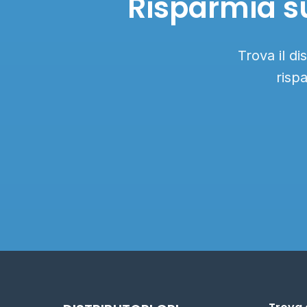
Risparmia su
Trova il di
risp