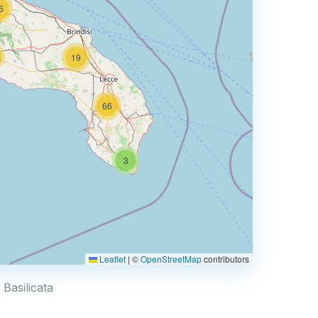
6
19
66
3
Leaflet
|
©
OpenStreetMap
contributors
 Basilicata