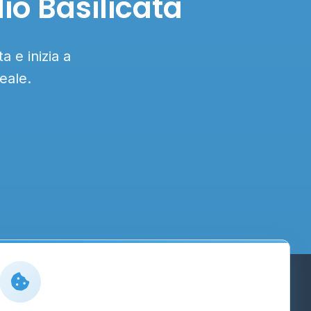
io Basilicata
a e inizia a
eale.