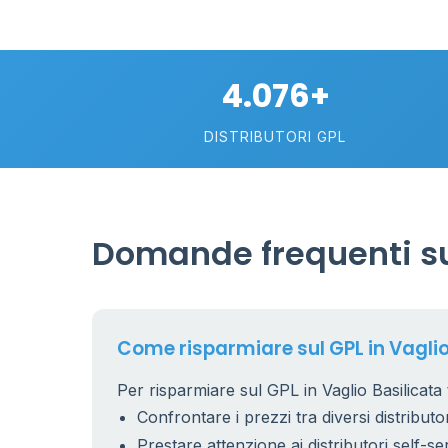
4.076+
DISTRIBUTORI GPL
26
7
15
Domande frequenti sul
17
6
9
22
Come risparmiare sul GPL in Vaglio
5
Per risparmiare sul GPL in Vaglio Basilicata t
Confrontare i prezzi tra diversi distributor
22
Prestare attenzione ai distributori self-se