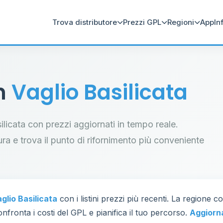
Trova distributore
Prezzi GPL
Regioni
App
In
in
Vaglio Basilicata
asilicata con prezzi aggiornati in tempo reale.
tura e trova il punto di rifornimento più conveniente
glio Basilicata
con i listini prezzi più recenti. La regione 
nfronta i costi del GPL e pianifica il tuo percorso.
Aggiorn