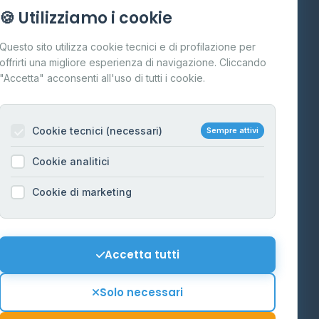
Info
🍪 Utilizziamo i cookie
Cos'è il GPL
Questo sito utilizza cookie tecnici e di profilazione per
FAQ
offrirti una migliore esperienza di navigazione. Cliccando
te
"Accetta" acconsenti all'uso di tutti i cookie.
Contatti
Per gestori
na
Cookie tecnici (necessari)
Sempre attivi
Informazioni legali
Cookie analitici
Privacy Policy
na
Cookie di marketing
Cookie Policy
o-Alto
Preferenze Cookie
Mappa del sito
Accetta tutti
'Aosta
Contattaci
Solo necessari
info@distributori-gpl.it