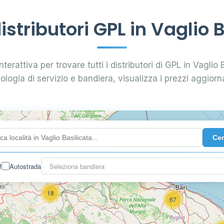
stributori GPL in Vaglio B
terattiva per trovare tutti i distributori di GPL in Vaglio B
pologia di servizio e bandiera, visualizza i prezzi aggiorna
26
2
26
Ce
5
f
Autostrada
Seleziona bandiera
26
18
67