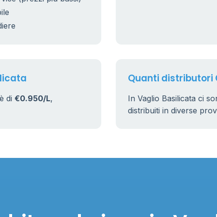
ile
17
diere
licata
Quanti distributori 
 è di
€0.950/L
,
In Vaglio Basilicata ci 
distribuiti in diverse pro