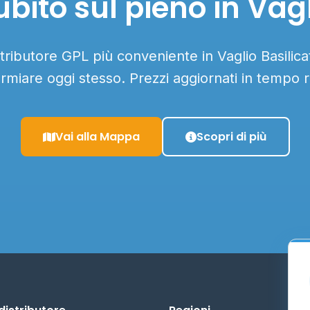
bito sul pieno in Vagl
stributore GPL più conveniente in Vaglio Basilicat
armiare oggi stesso. Prezzi aggiornati in tempo r
Vai alla Mappa
Scopri di più