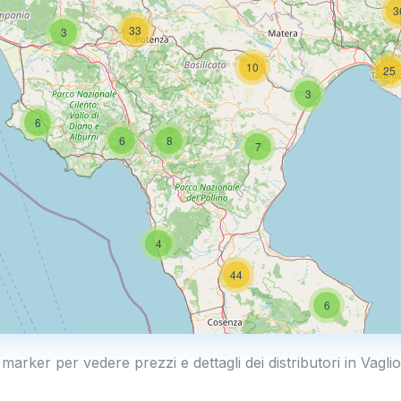
3
33
3
10
25
3
6
6
8
7
4
44
6
 marker per vedere prezzi e dettagli dei distributori in Vaglio
10