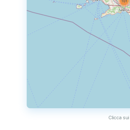
101
Clicca sui