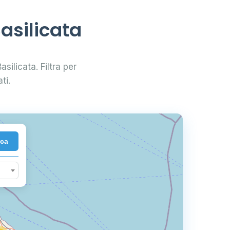
asilicata
asilicata. Filtra per
ti.
rca