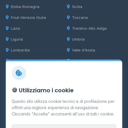
Emilia-Romagna
Sicilia
Friuli-Venezia Giulia
Toscana
Lazio
Trentino-Alto Adige
Liguria
Umbria
Lombardia
Valle d'Aosta
Marche
Veneto
Info
🍪 Utilizziamo i cookie
Cos'è il GPL
Questo sito utilizza cookie tecnici e di profilazione per
FAQ
offrirti una migliore esperienza di navigazione.
Contatti
Cliccando "Accetta" acconsenti all'uso di tutti i cookie.
Per gestori