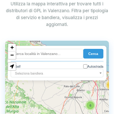
Utilizza la mappa interattiva per trovare tutti i
distributori di GPL in Valenzano. Filtra per tipologia
di servizio e bandiera, visualizza i prezzi
aggiornati.
+
4
Cerca
−
3
0.729 €
Self
Autostrada
3
Seleziona bandiera
13
16
6