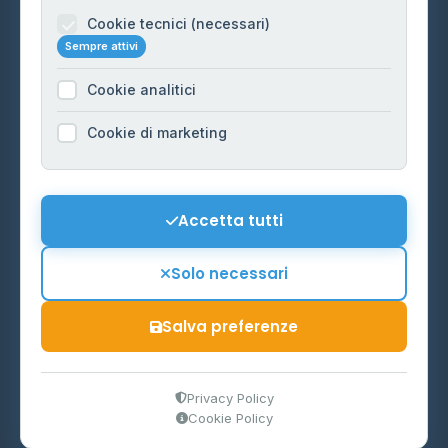
Informazioni legali
Cookie tecnici (necessari)
Sempre attivi
Privacy Policy
Cookie analitici
Cookie Policy
Preferenze Cookie
Cookie di marketing
Mappa del sito
Contattaci
Accetta tutti
info@distributori-gpl.it
Solo necessari
Salva preferenze
© 2026 - Distributori di GPL -
AF Project Software Agency
Carpi
P.IVA 03859300364
Privacy Policy
Cookie Policy
Dati forniti da
Ministero delle Imprese e del Made in Italy
-
Aggiornamento quotidiano