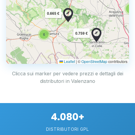
6
0.665 €
0.759 €
6
Leaflet
|
©
OpenStreetMap
contributors
Clicca sui marker per vedere prezzi e dettagli dei
distributori in Valenzano
4.080+
DISTRIBUTORI GPL