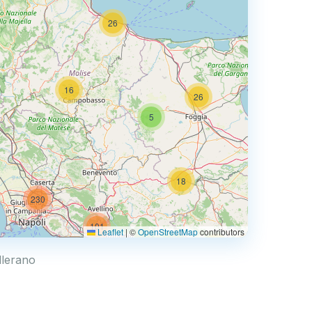
26
2
16
26
5
26
18
230
101
Leaflet
|
©
OpenStreetMap
contributors
33
3
llerano
10