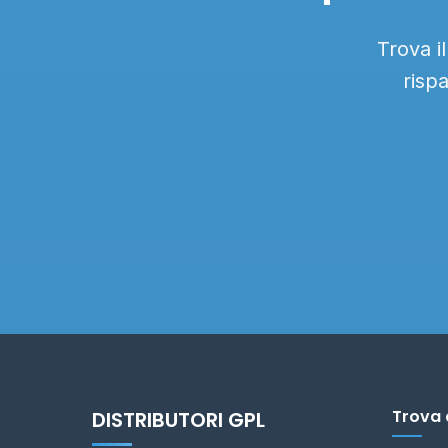
Trova i
risp
Trova 
DISTRIBUTORI GPL