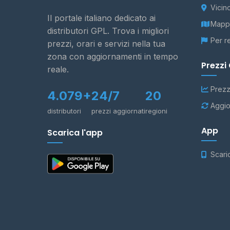
Vicin
Il portale italiano dedicato ai
Mappa
distributori GPL. Trova i migliori
Per r
prezzi, orari e servizi nella tua
zona con aggiornamenti in tempo
Prezzi
reale.
Prezz
4.079+
24/7
20
Aggio
distributori
prezzi aggiornati
regioni
App
Scarica l'app
Scari