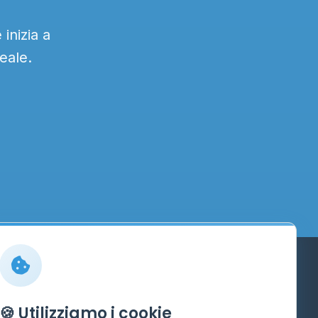
inizia a
eale.
Info
🍪 Utilizziamo i cookie