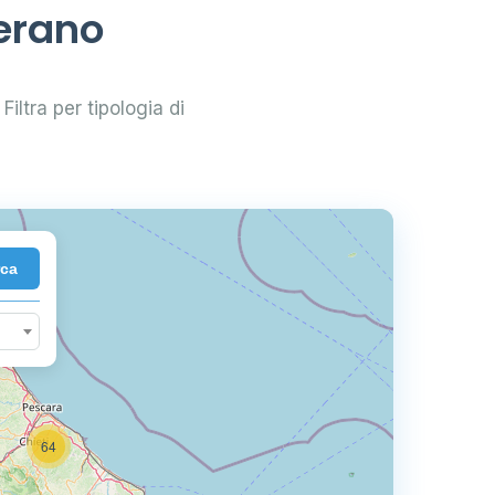
lerano
Filtra per tipologia di
rca
64