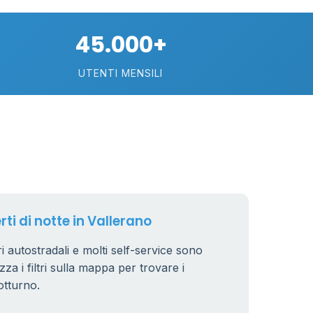
6
6
8
45.000+
UTENTI MENSILI
4
44
rti di notte in Vallerano
22
ri autostradali e molti self-service sono
zza i filtri sulla mappa per trovare i
6
otturno.
0.991 €