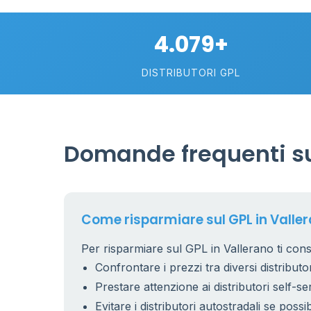
1
4.079+
2
DISTRIBUTORI GPL
Domande frequenti su
16
Come risparmiare sul GPL in Valle
Per risparmiare sul GPL in Vallerano ti cons
Confrontare i prezzi tra diversi distributor
Prestare attenzione ai distributori self-se
Evitare i distributori autostradali se possib