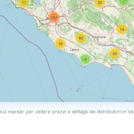
7
17
32
161
14
80
18
40
6
 sui marker per vedere prezzi e dettagli dei distributori in Va