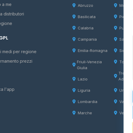
o a me
Abruzzo
Molise
 distributori
Basilicata
Piemon
egione
Calabria
Puglia
 GPL
Campania
Sardeg
Emilia-Romagna
Sicilia
i medi per regione
rnamento prezzi
Friuli-Venezia
Tosca
Giulia
Trentin
Lazio
Adige
ca l'app
Liguria
Umbria
Lombardia
Valle d
Marche
Veneto