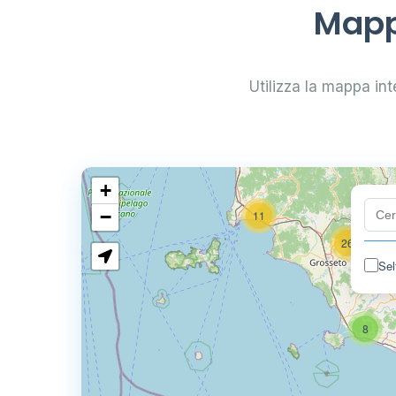
Mappa
75
112
Utilizza la mappa inte
21
+
−
11
26
Sel
8