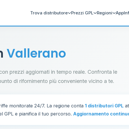
Trova distributore
Prezzi GPL
Regioni
App
In
in
Vallerano
o con prezzi aggiornati in tempo reale. Confronta le
il punto di rifornimento più conveniente vicino a te.
iffe monitorate 24/7. La regione conta
1 distributori GPL
at
el GPL e pianifica il tuo percorso.
Aggiornamento continu
83
2