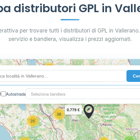
 distributori GPL in Val
5
58
0.769 €
rattiva per trovare tutti i distributori di GPL in Vallerano. 
servizio e bandiera, visualizza i prezzi aggiornati.
89
56
36
24
Ce
29
20
10
0.799 €
f
Autostrada
Seleziona bandiera
24
2
0.779 €
38
25