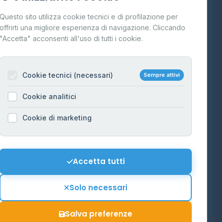
Cos'è il GPL
Questo sito utilizza cookie tecnici e di profilazione per
FAQ
offrirti una migliore esperienza di navigazione. Cliccando
te
"Accetta" acconsenti all'uso di tutti i cookie.
Contatti
Per gestori
na
Cookie tecnici (necessari)
Sempre attivi
Informazioni legali
Cookie analitici
Privacy Policy
na
Cookie di marketing
Cookie Policy
o-Alto
Preferenze Cookie
Mappa del sito
Accetta tutti
'Aosta
Contattaci
Solo necessari
info@distributori-gpl.it
Salva preferenze