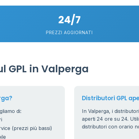
24/7
PREZZI AGGIORNATI
l GPL in Valperga
rga?
Distributori GPL ape
gliamo di:
In Valperga, i distributo
aperti 24 ore su 24. Utili
i
distributori con orario n
rvice (prezzi più bassi)
ile