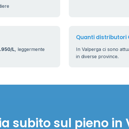
diere
Quanti distributori
.950/L
, leggermente
In Valperga ci sono att
in diverse province.
a subito sul pieno in