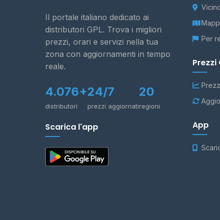
Vicin
Il portale italiano dedicato ai
Mappa
distributori GPL. Trova i migliori
Per r
prezzi, orari e servizi nella tua
zona con aggiornamenti in tempo
Prezzi
reale.
Prezz
4.076+
24/7
20
Aggio
distributori
prezzi aggiornati
regioni
App
Scarica l'app
Scari