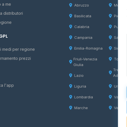
o a me
Abruzzo
Molise
 distributori
Basilicata
Piemon
egione
Calabria
Puglia
 GPL
Campania
Sardeg
Emilia-Romagna
Sicilia
i medi per regione
rnamento prezzi
Friuli-Venezia
Tosca
Giulia
Trentin
Lazio
Adige
ca l'app
Liguria
Umbria
Lombardia
Valle d
Marche
Veneto