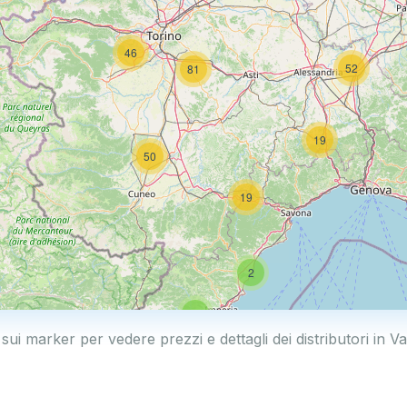
46
52
81
19
50
19
2
5
 sui marker per vedere prezzi e dettagli dei distributori in V