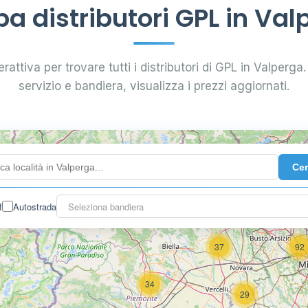
a distributori GPL in Val
rattiva per trovare tutti i distributori di GPL in Valperga. 
servizio e bandiera, visualizza i prezzi aggiornati.
4
Ce
f
Autostrada
Seleziona bandiera
3
37
92
34
29