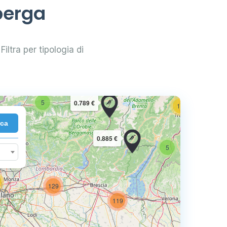
perga
Filtra per tipologia di
2
10
5
0.789 €
16
rca
7
0.885 €
5
129
73
119