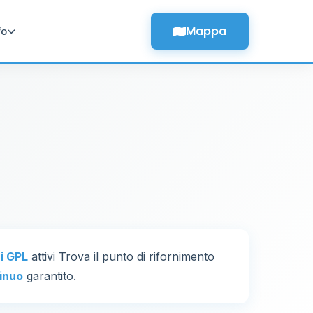
Mappa
fo
ri GPL
attivi Trova il punto di rifornimento
inuo
garantito.