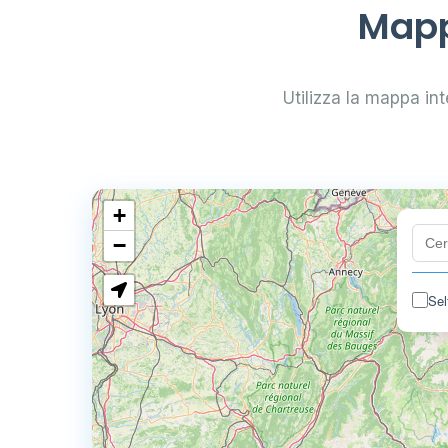
Mapp
Utilizza la mappa inte
+
−
Sel