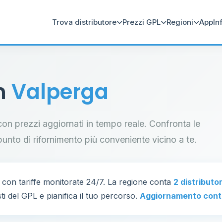
Trova distributore
Prezzi GPL
Regioni
App
In
in
Valperga
a con prezzi aggiornati in tempo reale. Confronta le
il punto di rifornimento più conveniente vicino a te.
con tariffe monitorate 24/7. La regione conta
2 distributo
ti del GPL e pianifica il tuo percorso.
Aggiornamento cont