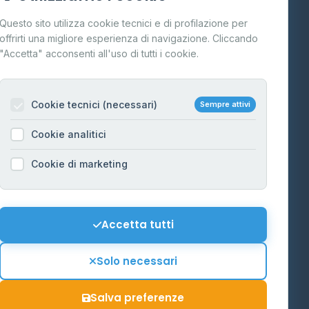
Cos'è il GPL
Questo sito utilizza cookie tecnici e di profilazione per
FAQ
offrirti una migliore esperienza di navigazione. Cliccando
te
"Accetta" acconsenti all'uso di tutti i cookie.
Contatti
Per gestori
na
Cookie tecnici (necessari)
Sempre attivi
Informazioni legali
Cookie analitici
Privacy Policy
na
Cookie di marketing
Cookie Policy
o-Alto
Preferenze Cookie
Mappa del sito
Accetta tutti
'Aosta
Contattaci
Solo necessari
info@distributori-gpl.it
Salva preferenze