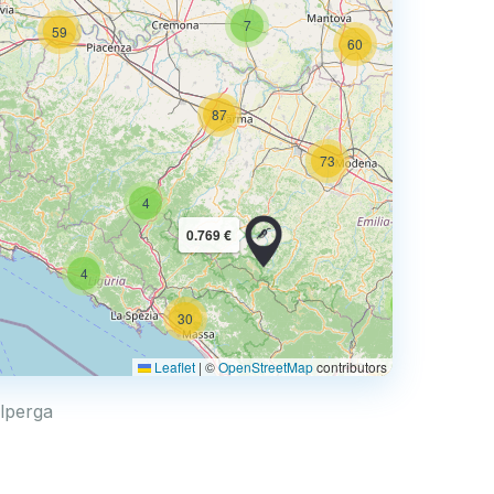
7
59
60
87
60
73
4
68
0.769 €
4
2
30
Leaflet
|
©
OpenStreetMap
contributors
75
alperga
113