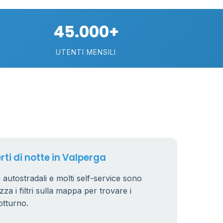
21
45.000+
UTENTI MENSILI
11
26
8
rti di notte in Valperga
ri autostradali e molti self-service sono
zza i filtri sulla mappa per trovare i
otturno.