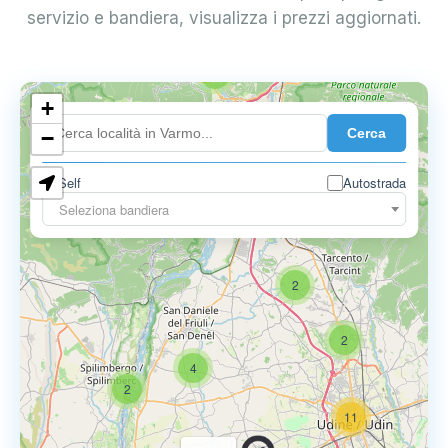
servizio e bandiera, visualizza i prezzi aggiornati.
2
+
Cerca
−
Self
Autostrada
Seleziona bandiera
2
2
4
2
11