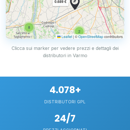
0.689 €
8
2
Leaflet
|
©
OpenStreetMap
contributors
Clicca sui marker per vedere prezzi e dettagli dei
distributori in Varmo
4.078+
DISTRIBUTORI GPL
24/7