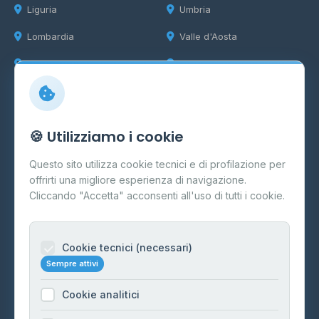
Liguria
Umbria
Lombardia
Valle d'Aosta
Marche
Veneto
Info
🍪 Utilizziamo i cookie
Cos'è il GPL
Questo sito utilizza cookie tecnici e di profilazione per
FAQ
offrirti una migliore esperienza di navigazione.
Contatti
Cliccando "Accetta" acconsenti all'uso di tutti i cookie.
Per gestori
Informazioni legali
Cookie tecnici (necessari)
Sempre attivi
Privacy Policy
Cookie analitici
Cookie Policy