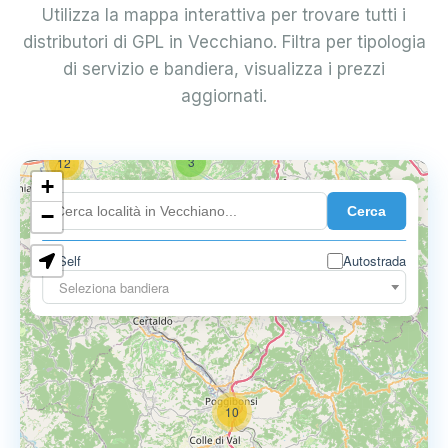
Utilizza la mappa interattiva per trovare tutti i
distributori di GPL in Vecchiano. Filtra per tipologia
di servizio e bandiera, visualizza i prezzi
aggiornati.
3
12
+
Cerca
−
Self
Autostrada
3
3
Seleziona bandiera
10