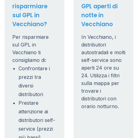
risparmiare
GPL aperti di
sul GPL in
notte in
Vecchiano?
Vecchiano
Per risparmiare
In Vecchiano, i
sul GPL in
distributori
Vecchiano ti
autostradali e molti
consigliamo di:
self-service sono
aperti 24 ore su
Confrontare i
24. Utilizza i filtri
prezzi tra
sulla mappa per
diversi
trovare i
distributori
distributori con
Prestare
orario notturno.
attenzione ai
distributori self-
service (prezzi
più bassi)