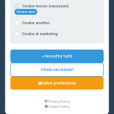
Informazioni legali
Cookie tecnici (necessari)
Sempre attivi
Privacy Policy
Cookie analitici
Cookie Policy
Preferenze Cookie
Cookie di marketing
Mappa del sito
Contattaci
Accetta tutti
info@distributori-gpl.it
Solo necessari
Salva preferenze
© 2026 - Distributori di GPL -
AF Project Software Agency
Carpi
P.IVA 03859300364
Privacy Policy
Cookie Policy
Dati forniti da
Ministero delle Imprese e del Made in Italy
-
Aggiornamento quotidiano