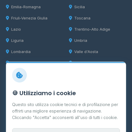
Emilia-Romagna
Sicilia
Friuli-Venezia Giulia
Toscana
Lazio
Trentino-Alto Adige
Liguria
Umbria
Lombardia
Valle d'Aosta
Marche
Veneto
Info
🍪 Utilizziamo i cookie
Cos'è il GPL
Questo sito utilizza cookie tecnici e di profilazione per
FAQ
offrirti una migliore esperienza di navigazione.
Contatti
Cliccando "Accetta" acconsenti all'uso di tutti i cookie.
Per gestori