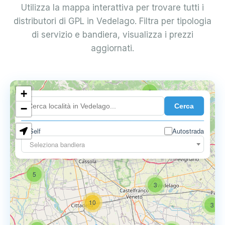
Utilizza la mappa interattiva per trovare tutti i
distributori di GPL in Vedelago. Filtra per tipologia
di servizio e bandiera, visualizza i prezzi
aggiornati.
+
2
Cerca
−
Self
Autostrada
Seleziona bandiera
5
6
9
5
3
10
3