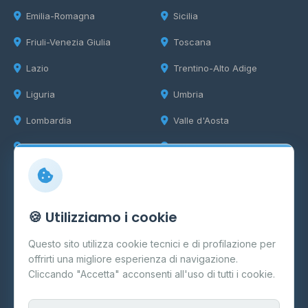
Emilia-Romagna
Sicilia
Friuli-Venezia Giulia
Toscana
Lazio
Trentino-Alto Adige
Liguria
Umbria
Lombardia
Valle d'Aosta
Marche
Veneto
Info
🍪 Utilizziamo i cookie
Cos'è il GPL
Questo sito utilizza cookie tecnici e di profilazione per
FAQ
offrirti una migliore esperienza di navigazione.
Contatti
Cliccando "Accetta" acconsenti all'uso di tutti i cookie.
Per gestori