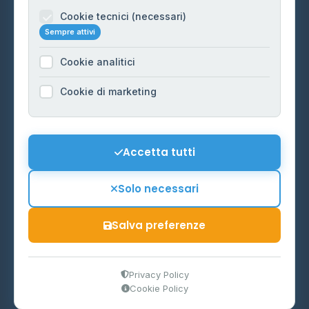
Informazioni legali
Cookie tecnici (necessari)
Sempre attivi
Privacy Policy
Cookie analitici
Cookie Policy
Preferenze Cookie
Cookie di marketing
Mappa del sito
Contattaci
Accetta tutti
info@distributori-gpl.it
Solo necessari
Salva preferenze
© 2026 - Distributori di GPL -
AF Project Software Agency
Carpi
P.IVA 03859300364
Privacy Policy
Cookie Policy
Dati forniti da
Ministero delle Imprese e del Made in Italy
-
Aggiornamento quotidiano