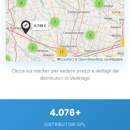
6
5
7
0.749 €
3
14
2
13
Leaflet
|
©
OpenStreetMap
contributors
4
17
Clicca sui marker per vedere prezzi e dettagli dei
distributori in Vedelago
4.076+
DISTRIBUTORI GPL