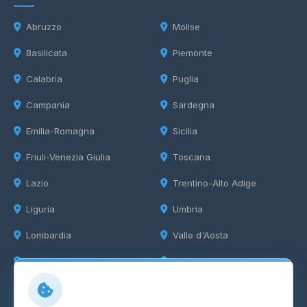
Abruzzo
Molise
Basilicata
Piemonte
Calabria
Puglia
Campania
Sardegna
Emilia-Romagna
Sicilia
Friuli-Venezia Giulia
Toscana
Lazio
Trentino-Alto Adige
Liguria
Umbria
Lombardia
Valle d'Aosta
Marche
Veneto
Info