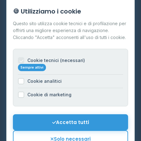
🍪 Utilizziamo i cookie
Cos'è il GPL
Questo sito utilizza cookie tecnici e di profilazione per
FAQ
offrirti una migliore esperienza di navigazione.
Contatti
Cliccando "Accetta" acconsenti all'uso di tutti i cookie.
Per gestori
Informazioni legali
Cookie tecnici (necessari)
Sempre attivi
Privacy Policy
Cookie analitici
Cookie Policy
Preferenze Cookie
Cookie di marketing
Mappa del sito
Contattaci
Accetta tutti
info@distributori-gpl.it
Solo necessari