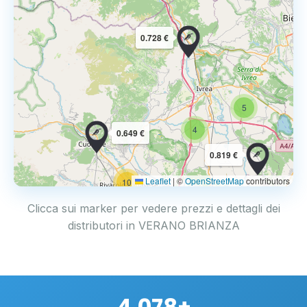
0.728 €
5
4
0.649 €
0.819 €
Leaflet
|
©
OpenStreetMap
contributors
10
Clicca sui marker per vedere prezzi e dettagli dei
distributori in VERANO BRIANZA
4.078+