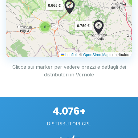
6
0.665 €
0.759 €
6
Leaflet
|
©
OpenStreetMap
contributors
Clicca sui marker per vedere prezzi e dettagli dei
distributori in Vernole
4.076+
DISTRIBUTORI GPL