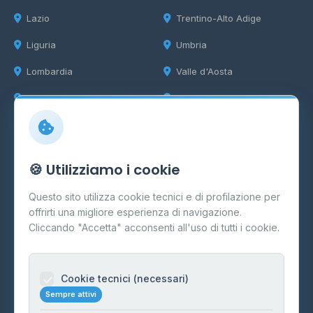
Lazio
Trentino-Alto Adige
Liguria
Umbria
Lombardia
Valle d'Aosta
Marche
Veneto
Info
🍪 Utilizziamo i cookie
Cos'è il GPL
Questo sito utilizza cookie tecnici e di profilazione per
FAQ
offrirti una migliore esperienza di navigazione.
Contatti
Cliccando "Accetta" acconsenti all'uso di tutti i cookie.
Per gestori
Informazioni legali
Cookie tecnici (necessari)
Sempre attivi
Privacy Policy