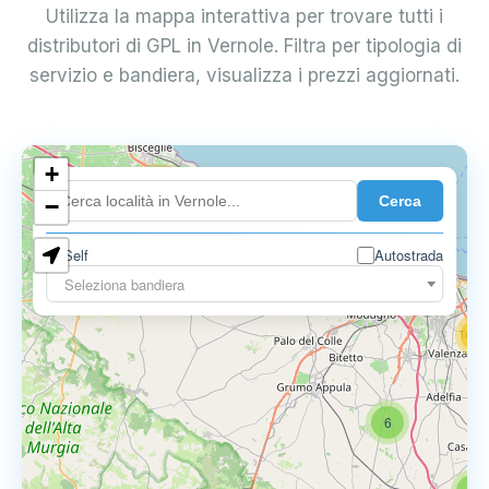
Utilizza la mappa interattiva per trovare tutti i
distributori di GPL in Vernole. Filtra per tipologia di
servizio e bandiera, visualizza i prezzi aggiornati.
+
4
Cerca
−
3
0.729 €
Self
Autostrada
3
Seleziona bandiera
13
16
6