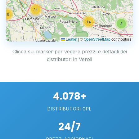
31
19
14
8
Leaflet
|
©
OpenStreetMap
contributors
Clicca sui marker per vedere prezzi e dettagli dei
distributori in Veroli
4.078+
DISTRIBUTORI GPL
24/7