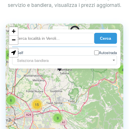
servizio e bandiera, visualizza i prezzi aggiornati.
+
0.739 €
Cerca
−
Self
Autostrada
2
18
Seleziona bandiera
0.795 €
4
6
15
9