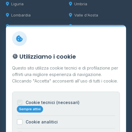
Liguria
Umbria
Lombardia
Valle d'Aosta
Marche
Veneto
Info
🍪 Utilizziamo i cookie
Cos'è il GPL
Questo sito utilizza cookie tecnici e di profilazione per
FAQ
offrirti una migliore esperienza di navigazione.
Contatti
Cliccando "Accetta" acconsenti all'uso di tutti i cookie.
Per gestori
Informazioni legali
Cookie tecnici (necessari)
Sempre attivi
Privacy Policy
Cookie analitici
Cookie Policy