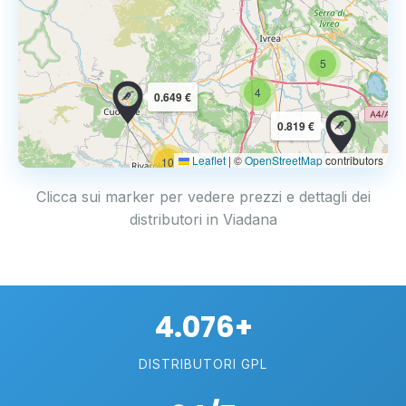
5
4
0.649 €
0.819 €
Leaflet
|
©
OpenStreetMap
contributors
10
Clicca sui marker per vedere prezzi e dettagli dei
distributori in Viadana
4.076+
DISTRIBUTORI GPL