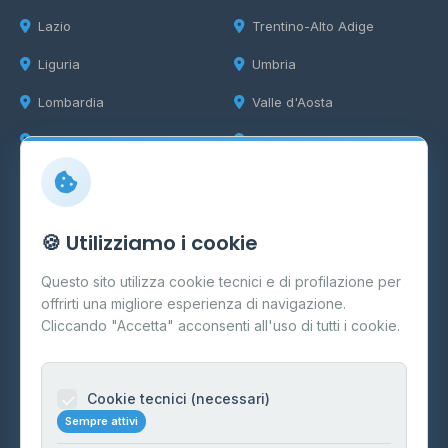
Lazio
Trentino-Alto Adige
Liguria
Umbria
Lombardia
Valle d'Aosta
Marche
Veneto
Info
🍪 Utilizziamo i cookie
Cos'è il GPL
Questo sito utilizza cookie tecnici e di profilazione per
FAQ
offrirti una migliore esperienza di navigazione.
Contatti
Cliccando "Accetta" acconsenti all'uso di tutti i cookie.
Per gestori
Informazioni legali
Cookie tecnici (necessari)
Sempre attivi
Privacy Policy