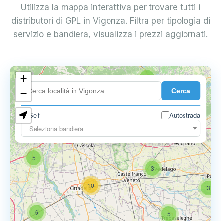
Utilizza la mappa interattiva per trovare tutti i
distributori di GPL in Vigonza. Filtra per tipologia di
servizio e bandiera, visualizza i prezzi aggiornati.
+
2
Cerca
−
Self
Autostrada
Seleziona bandiera
5
6
9
5
3
10
3
6
5