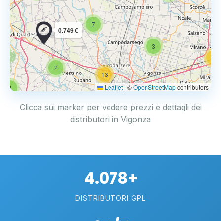
7
0.749 €
3
14
2
13
Leaflet
|
©
OpenStreetMap
contributors
4
17
Clicca sui marker per vedere prezzi e dettagli dei
distributori in Vigonza
4.078+
DISTRIBUTORI GPL