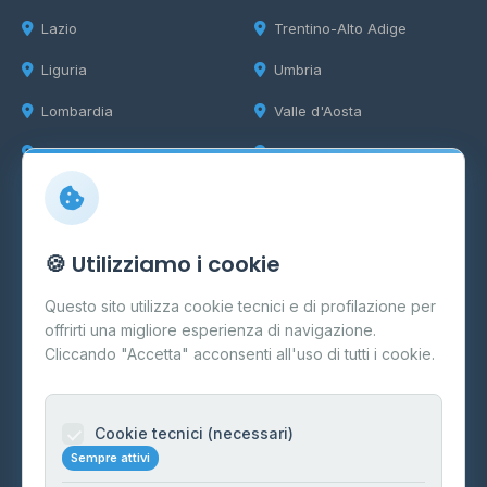
Lazio
Trentino-Alto Adige
Liguria
Umbria
Lombardia
Valle d'Aosta
Marche
Veneto
Info
🍪 Utilizziamo i cookie
Cos'è il GPL
Questo sito utilizza cookie tecnici e di profilazione per
FAQ
offrirti una migliore esperienza di navigazione.
Contatti
Cliccando "Accetta" acconsenti all'uso di tutti i cookie.
Per gestori
Informazioni legali
Cookie tecnici (necessari)
Sempre attivi
Privacy Policy