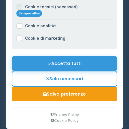
Informazioni legali
Cookie tecnici (necessari)
Sempre attivi
Privacy Policy
Cookie analitici
Cookie Policy
Preferenze Cookie
Cookie di marketing
Mappa del sito
Contattaci
Accetta tutti
info@distributori-gpl.it
Solo necessari
Salva preferenze
© 2026 - Distributori di GPL -
AF Project Software Agency
Carpi
P.IVA 03859300364
Privacy Policy
Cookie Policy
Dati forniti da
Ministero delle Imprese e del Made in Italy
-
Aggiornamento quotidiano