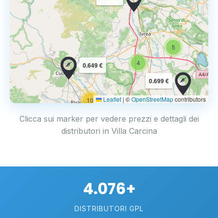
5
4
0.649 €
0.699 €
Leaflet
|
©
OpenStreetMap
contributors
10
Clicca sui marker per vedere prezzi e dettagli dei
distributori in Villa Carcina
4.076+
DISTRIBUTORI GPL