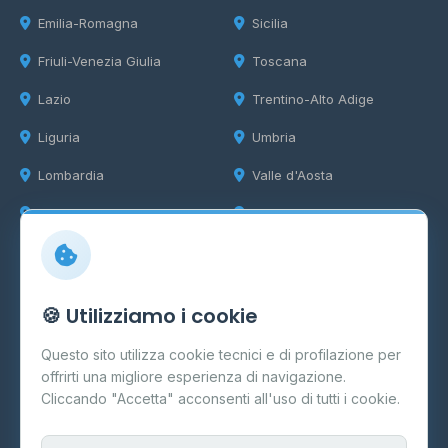
Emilia-Romagna
Sicilia
Friuli-Venezia Giulia
Toscana
Lazio
Trentino-Alto Adige
Liguria
Umbria
Lombardia
Valle d'Aosta
Marche
Veneto
Info
🍪 Utilizziamo i cookie
Cos'è il GPL
Questo sito utilizza cookie tecnici e di profilazione per
FAQ
offrirti una migliore esperienza di navigazione.
Contatti
Cliccando "Accetta" acconsenti all'uso di tutti i cookie.
Per gestori