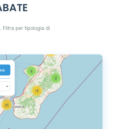
4
LABATE
44
6
 Filtra per tipologia di
10
22
rca
6
2
15
20