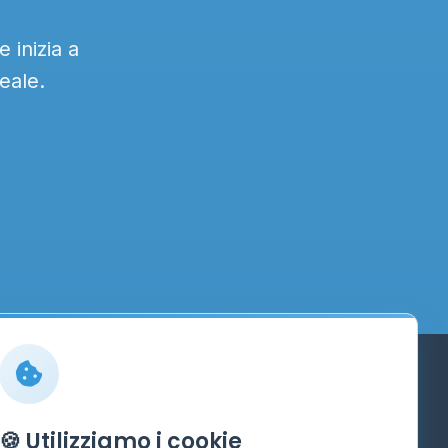
 inizia a
eale.
Info
🍪 Utilizziamo i cookie