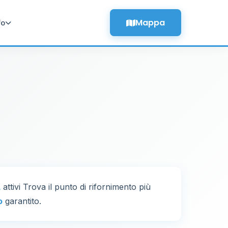
Mappa
fo
L
attivi Trova il punto di rifornimento più
o
garantito.
26