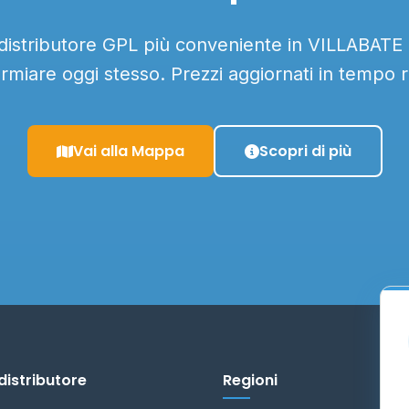
 distributore GPL più conveniente in VILLABATE e
armiare oggi stesso. Prezzi aggiornati in tempo r
Vai alla Mappa
Scopri di più
distributore
Regioni