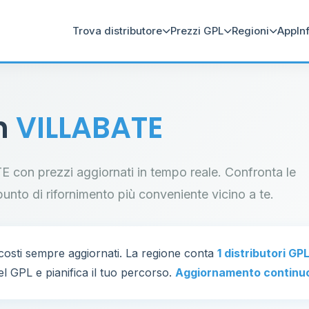
Trova distributore
Prezzi GPL
Regioni
App
In
in
VILLABATE
ATE con prezzi aggiornati in tempo reale. Confronta le
il punto di rifornimento più conveniente vicino a te.
osti sempre aggiornati. La regione conta
1 distributori GP
el GPL e pianifica il tuo percorso.
Aggiornamento continu
80
16