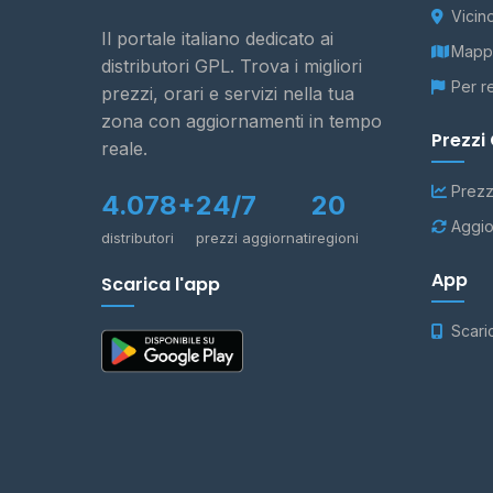
Vicin
Il portale italiano dedicato ai
Mappa
distributori GPL. Trova i migliori
Per r
prezzi, orari e servizi nella tua
zona con aggiornamenti in tempo
Prezzi
reale.
Prezz
4.078+
24/7
20
Aggio
distributori
prezzi aggiornati
regioni
App
Scarica l'app
Scari