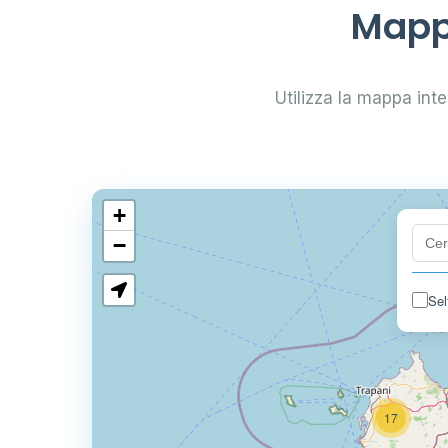
Mappa
Utilizza la mappa inter
+
−
Sel
17