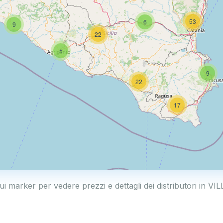
53
6
9
22
5
9
22
17
sui marker per vedere prezzi e dettagli dei distributori in V