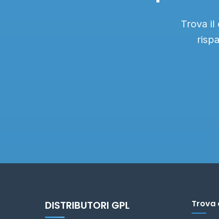
Trova il
risp
Trova 
DISTRIBUTORI GPL