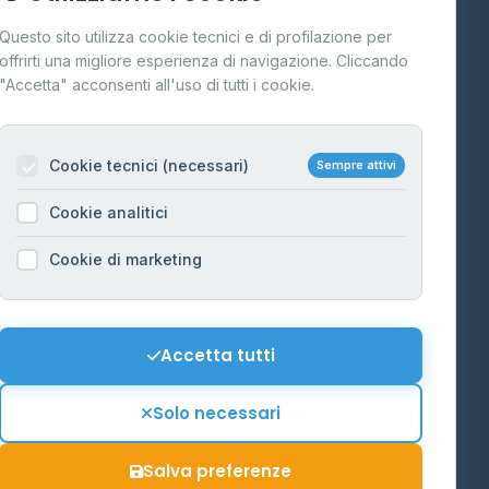
Cos'è il GPL
Questo sito utilizza cookie tecnici e di profilazione per
FAQ
offrirti una migliore esperienza di navigazione. Cliccando
te
"Accetta" acconsenti all'uso di tutti i cookie.
Contatti
Per gestori
na
Cookie tecnici (necessari)
Sempre attivi
Informazioni legali
Cookie analitici
Privacy Policy
na
Cookie di marketing
Cookie Policy
o-Alto
Preferenze Cookie
Mappa del sito
Accetta tutti
'Aosta
Contattaci
Solo necessari
info@distributori-gpl.it
Salva preferenze