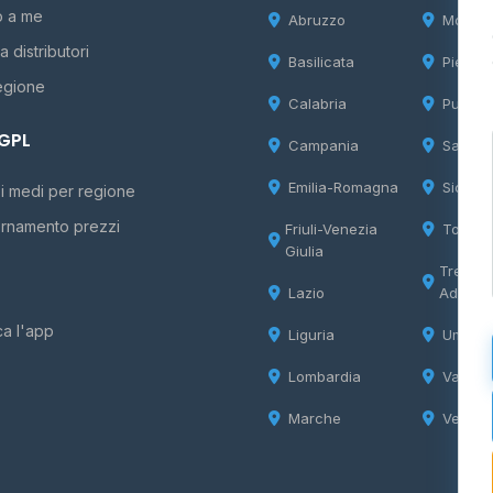
o a me
Abruzzo
Molise
 distributori
Basilicata
Piemon
egione
Calabria
Puglia
 GPL
Campania
Sardeg
Emilia-Romagna
Sicilia
i medi per regione
rnamento prezzi
Friuli-Venezia
Tosca
Giulia
Trentin
Lazio
Adige
ca l'app
Liguria
Umbria
Lombardia
Valle d
Marche
Veneto