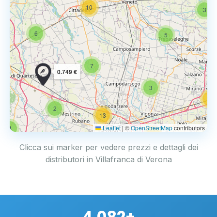
10
3
6
5
7
0.749 €
3
14
2
13
Leaflet
|
©
OpenStreetMap
contributors
4
17
Clicca sui marker per vedere prezzi e dettagli dei
distributori in Villafranca di Verona
4.082+