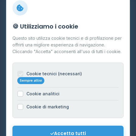
Info
🍪 Utilizziamo i cookie
Cos'è il GPL
Questo sito utilizza cookie tecnici e di profilazione per
FAQ
offrirti una migliore esperienza di navigazione.
Contatti
Cliccando "Accetta" acconsenti all'uso di tutti i cookie.
Per gestori
Informazioni legali
Cookie tecnici (necessari)
Sempre attivi
Privacy Policy
Cookie analitici
Cookie Policy
Preferenze Cookie
Cookie di marketing
Mappa del sito
Contattaci
Accetta tutti